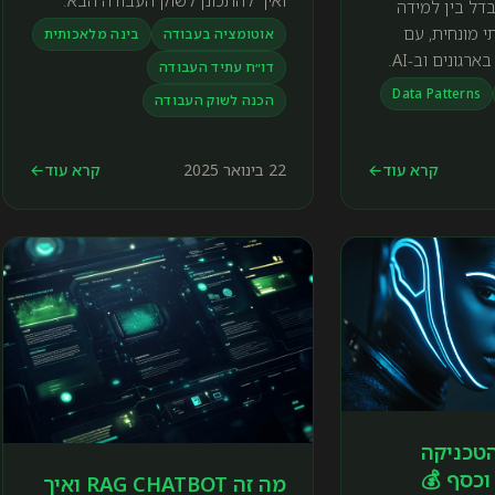
דל בין למידה
י מונחית, עם
אוטומציה בעבודה
בינה מלאכותית
גונים וב-AI.
דו״ח עתיד העבודה
Data Patterns
הכנה לשוק העבודה
קרא עוד
←
22 בינואר 2025
קרא עוד
←
 LoRA? הטכניקה
וכסף 💰
מה זה RAG CHATBOT ואיך