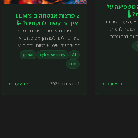
 משפיעה על
 🌡️
2 פרצות אבטחה ב-LLM's
יעה על תשובות
ואיך זה קשור לנוקמים? 🦾
ך אפשר לדמות
שתי פרצות אבטחה נפוצות במודלי
 גם דרך ניסוח
שפה גדולים, למה הן מסוכנות, ואיך
לחשוב על שימוש בטוח יותר ב-LLM
L
בארגון.
genai
cyber security
AI
LLM
קרא עוד
←
1 בדצמבר 2024
קרא עוד
←