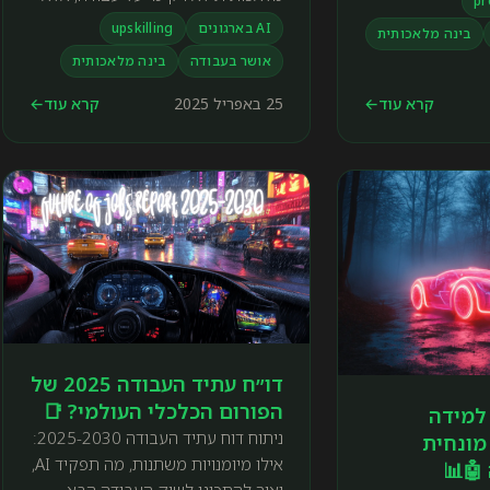
pr
גם מגביר את תחושת האושר, מפחית
AI בארגונים
upskilling
בינה מלאכותית
חרדה ומשפר את חוויית העובדים. גלו
אושר בעבודה
בינה מלאכותית
כיצד AI משפיע על רווחת העובדים
ואיך אפשר למנף את זה לשיפור
קרא עוד
←
25 באפריל 2025
קרא עוד
←
מחוברות ארגונית.
דו״ח עתיד העבודה 2025 של
הפורום הכלכלי העולמי? 📑
למידה
ניתוח דוח עתיד העבודה 2025-2030:
מונחית
אילו מיומנויות משתנות, מה תפקיד AI,
🤖📊
ואיך להתכונן לשוק העבודה הבא.