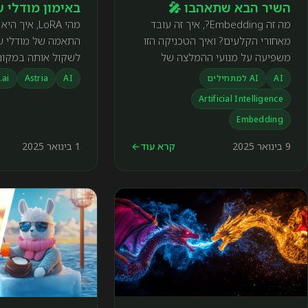
השיר הבא שתאהבו 🎤
באימון מודלי 
מה זה Embedding?, איך זה עובד
מהי LoRA, אי
מאחורי הקלעים? ואיך הטכניקה הזו
התאמה של מודלי שפ
משפיעה על מנועי ההמלצה של
לשקול אותה במקום
פלטפורמות סטרימינג כמו נטפליקס,
מודל.
AI
AI למתחילים
AI
Astria
.ai
ספוטיפיי ומנועי חיפוש כמו וגוגל?
Artificial Intelligence
Embedding
9 בינואר 2025
קרא עוד
←
1 בינואר 2025