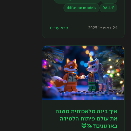
לשימושים שונים ביצירת תמונות עם
diffusion models
DALL·E
AI.
24 באפריל 2025
קרא עוד
←
איך בינה מלאכותית משנה
את עולם פיתוח הלמידה
בארגונים? 🦄🦊