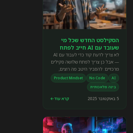
הסקילסט החדש שכל מי
שעובד עם AI חייב לפתח
לא צריך לדעת קוד כדי לעבוד עם AI
— אבל כן צריך לפתח שלושה סקילים
מרכזיים: להסביר היטב מה רוצים,
להבין איך מערכות עובדות, ולחשוב
Product Mindset
No Code
AI
כמו מנהל מוצר.
בינה מלאכותית
5 באוקטובר 2025
קרא עוד
←