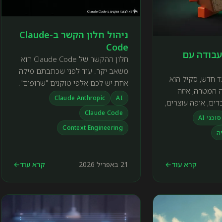
ניהול חלון הקשר ב-Claude
Code
עבודה עם
חלון ההקשר של Claude Code הוא
משאב יקר. עוד לפני שכתבתם מילה
הוא עובד חדש, סקיל הוא
אחת יש לכם אלפי טוקנים "שרופים".
ה המטרה, איזה
המדריך הזה מסביר למה זה קורה ואיך
Claude Anthropic
AI
דים, איפה עוצרים,
להתמודד עם זה.
Claude Code
אה טובה.
סוכני AI
Context Engineering
ה
קרא עוד
←
21 באפריל 2026
קרא עוד
←