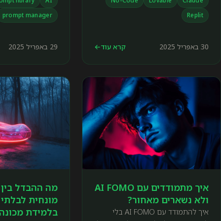
ompt library
AI
No-Code
Lovable
Claude
רעיונות ליישום, פרויקט מעשי, וטיפים
prompt manager
Replit
להתחלה חלקה. מתאים למתחילים,
יזמים ואנשי מוצר שרוצים לעבוד חכם
יותר עם AI.
30 באפריל 2025
קרא עוד
←
29 באפריל 2025
איך מתמודדים עם AI FOMO
מה ההבדל בין 
ולא נשארים מאחור?
מונחית לבלתי 
בלמידת מכונה 
איך להתמודד עם AI FOMO בלי