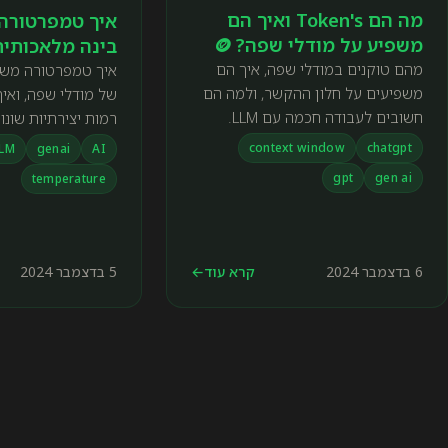
מה הם Token's ואיך הם
איך טמפרטורה
משפיע על מודלי שפה? 🪙
בינה מלאכותית?
מהם טוקנים במודלי שפה, איך הם
איך טמפרטורה משפ
משפיעים על חלון ההקשר, ולמה הם
של מודלי שפה, ואי
חשובים לעבודה חכמה עם LLM.
רמות יצירתיות שונות
הפרומפט.
context window
chatgpt
LM
genai
AI
gpt
gen ai
temperature
6 בדצמבר 2024
קרא עוד
←
5 בדצמבר 2024