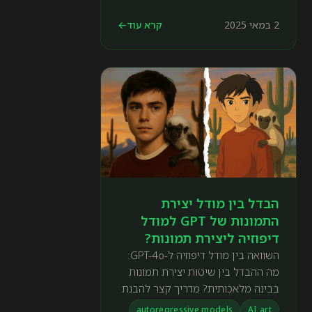
2 במאי 2025
קרא עוד
←
הבדל בין מודל יצירת
התמונות של GPT למודל
דיפוזיה ליצירת תמונות?
השוואה בין מודל דיפוזיה ל-GPT-4o:
מה ההבדל בין שיטות יצירת תמונות
בבינה מלאכותית? מדריך קצר להבנת
היתרונות, החסרונות וההתאמה
autoregressive models
AI art