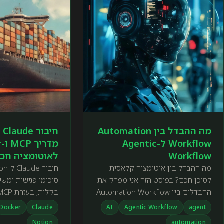
מה ההבדל בין Automation
Workflow ל-Agentic
מ
Workflow
לאוטומציה חכ
מה ההבדל בין אוטומציה קלאסית
לסוכן חכם? בפוסט הזה אני מפרק את
ההבדלים בין Automation Workflow
ל-Agentic Workflow עם דוגמאות
מעשי שחוסך לכם ש
Docker
Claude
AI
Agentic Workflow
agent
אמיתיות מ-n8n, מסביר איך עובד
ומארגן את הידע במ
Notion
automation