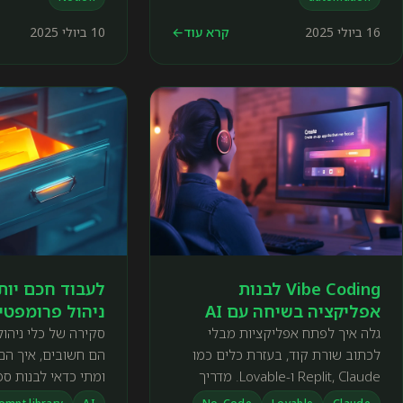
סוכן מבוסס GPT, ומהם שלושת
החלקים שכל סוכן חייב – מוח, זיכרון
16 ביולי 2025
קרא עוד
←
10 ביולי 2025
וכלים.
Vibe Coding לבנות
אפליקציה בשיחה עם AI
ניהול פרומפטי
גלה איך לפתח אפליקציות מבלי
סקירה של כלי ניהו
לכתוב שורת קוד, בעזרת כלים כמו
הם חשובים, איך הם 
Replit, Claude ו-Lovable. מדריך
ומתי כדאי לבנות ספ
שלב אחר שלב כולל השוואת כלים,