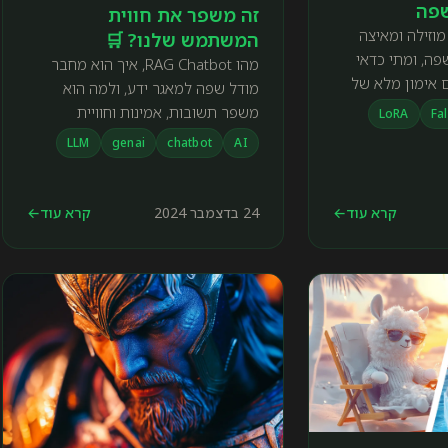
שפה
זה משפר את חווית
ך היא מוזילה ומאיצה
המשתמש שלנו? 🛒
ה, ומתי כדאי
מהו RAG Chatbot, איך הוא מחבר
 אימון מלא של
מודל שפה למאגר ידע, ולמה הוא
משפר תשובות, אמינות וחוויית
LoRA
Fal
משתמש.
LLM
genai
chatbot
AI
קרא עוד
←
24 בדצמבר 2024
קרא עוד
←