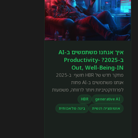
איך אנחנו משתמשים ב-AI
ב-2025? Productivity-
Out, Well-Being-IN
מחקר חדש של HBR חושף: ב-2025
אנחנו משתמשים ב-AI פחות
לפרודוקטיביות ויותר לרווחה, משמעות
ולמידה אישית. מגמות מפתיעות
HBR
generative AI
ושימושים מעוררי השראה בפוסט
אוטומציה רגשית
בינה מלאכותית
המלא.