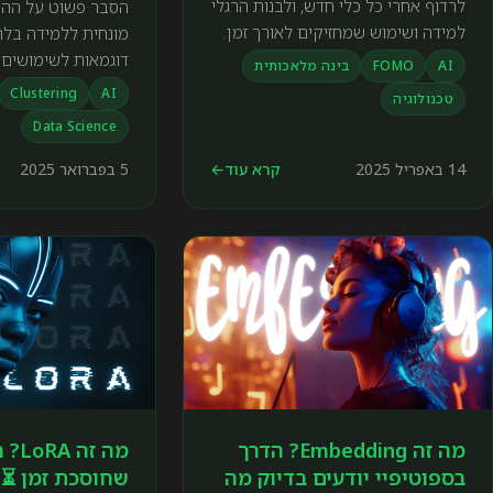
לרדוף אחרי כל כלי חדש, ולבנות הרגלי
הסבר פשוט על ההב
למידה ושימוש שמחזיקים לאורך זמן.
מונחית ללמידה בלת
דוגמאות לשימושים באר
AI
FOMO
בינה מלאכותית
Clustering
AI
טכנולוגיה
Data Science
14 באפריל 2025
קרא עוד
←
5 בפברואר 2025
מה זה Embedding? הדרך
מה זה
בספוטיפיי יודעים בדיוק מה
שחוסכת זמן ⏳ 