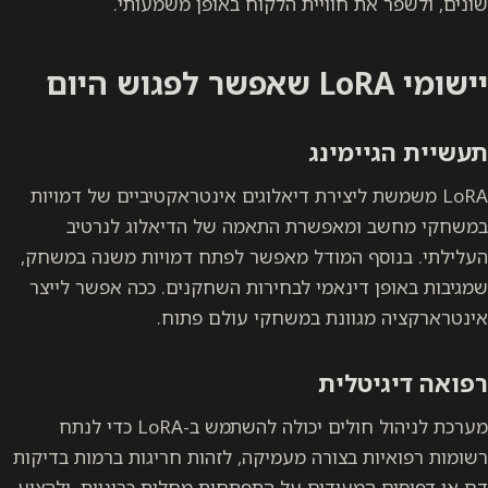
שונים, ולשפר את חוויית הלקוח באופן משמעותי.
יישומי LoRA שאפשר לפגוש היום
תעשיית הגיימינג
LoRA משמשת ליצירת דיאלוגים אינטראקטיביים של דמויות
במשחקי מחשב ומאפשרת התאמה של הדיאלוג לנרטיב
העלילתי. בנוסף המודל מאפשר לפתח דמויות משנה במשחק,
שמגיבות באופן דינאמי לבחירות השחקנים. ככה אפשר לייצר
אינטרארקציה מגוונת במשחקי עולם פתוח.
רפואה דיגיטלית
מערכת לניהול חולים יכולה להשתמש ב-LoRA כדי לנתח
רשומות רפואיות בצורה מעמיקה, לזהות חריגות ברמות בדיקות
דם או דפוסים המעידים על התפתחות מחלות כרוניות, ולהציע