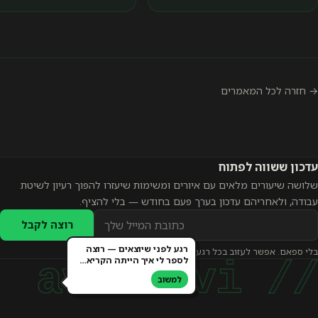
→ חזרה לכל המאמרים
עדכון ששווה לפתוח
שלושה שיעורים מלאים עם איורים ומשימות שיעזרו להפוך רעיון לשיטת
עבודה, ולאחריהם עדכון בערך פעם בחודש — בלי להציף.
כתובת
רוצה לקבל
אימייל
רגע לפני שיוצאים — רוצה
בלי ספאם. אפשר לעזוב בכל רגע.
להרשמה
לספר לי איך הייתה הקריא…
// avi levi
לעדכונים
למשוב