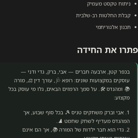
ניתוח טקסט מעמיק
קבלת החלטות רב-שלבית
תכנון אלגוריתמי
פתרו את החידה
בכפר קטן, ארבעה חברים — אבי, ברק, גדי ודני —
עוסקים במקצועות שונים: רופא 🩺, עורך דין ⚖️, מורה
📚 ומהנדס 🛠️. על סמך הרמזים הבאים, גלו מי עוסק בכל
מקצוע:
1. אבי וּברק משחקים טניס 🎾 בכל סוף שבוע, אך
המהנדס מעדיף לשחק שחמט ♟️.
2. גדי הוא חבר ילדות של המורה 📚, אך הם אינם