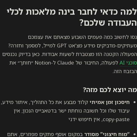
למה כדאי לחבר בינה מלאכות לכלי
העבודה שלכם?
נסו לחשוב כמה פעמים השבוע מצאתם את עצמכם
מעתיקים-מדביקים מידע מצ’אט GPT למייל, למסמך וחזרה?
הפעולה הקטנה הזו מצטברת לשעות אבודות. כאן בדיוק נכנסים
סוכני AI
לפעולה, החיבור של Claude ל-Notion ״חותך״ את
הבזבוז הזה.
מה יוצא לכם מזה?
חיסכון זמן אמיתי
קלוד מבצע את כל התהליך, איתור מידע,
עיבוד שלו וכל תשובה נוחתת ישר בדטאבייס הנכון; אין
copy-paste, אין חיפוש ידני
“מוח חיצוני” מסודר
במקום אוסף פתקים מפוזרים, אתם