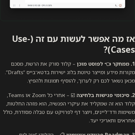
אז מה אפשר לעשות עם זה (
Use-
)?
Cases
1. ממחקר 👈 לפוסט מוכן
– קלוד סורק את הרשת, מסכם
מקורות מידע ומייצר טיוטת בלוג ישירות בדטא־בייס “Drafts”.
מכאן נשאר לכם רק לערוך, להוסיף תמונות ולהפיץ.
2. סיכומי פגישות בלחיצה
☑️ – אחרי כל Zoom או Teams,
קלוד הוא זה שמקליד את עיקרי הפגשיה, הוא מזהה החלטות,
משימות ודד־ליינים, ויוצר דף לפרויקט עם טבלה מסודרת, כולל
אחראים ותאריכי יעד.
3. Roadmap פרויקט אוטומטי
📋 – הקלידו “צור לוח