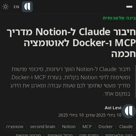
EN
בינה מלאכותית
חיבור Claude ל-Notion מדריך
MCP ו-Docker לאוטומציה
חכמה
חיבור Claude ל-Notion הופך רעיונות, סיכומי פגישות
ומשימות לדפי Notion בקלות, בעזרת MCP ו-Docker.
מדריך מעשי שחוסך לכם שעות עבודה ומארגן את הידע
במקום אחד.
Avi Levi
10 ביולי 2025
·
עודכן: 10 ביולי 2025
Claude
Docker
MCP
Notion
second brain
אוטומציה
בינה מלאכותית
כתיבת תוכן
ניהול משימות
סיכומי פגישות