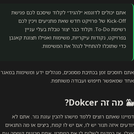
אתם יכולים לדוגמא ״להגיד״ לקלוד שיסכם לכם פגישת
Kick-Off של פרויקט חדש שאת מתניעים ויכין לכם
רשימת To-Do. וקלוד כבר יצור טבלת בעלי עניין
בפרויקט, נקודות עיקריות, משימות ואפילו תצוגת קאנבן
כדי שתוכלו להתחיל לנהל את המשימות.
אתם חוסכים זמן בכתיבת מסמכים, מנהלים ידע ומשימות במאגר
אחד שמאפשר חיפוש ועבודה משותפת.
🐳 מה זה Dokcer?
דמיינו שאתם רוצים ללמד מישהו להכין עוגת גזר. אתם לא
יודעים איזה תנור יש לו, אם יש לו קמח, ביצים או מה התנאים
אצלו. אז במקום לשלוח לו את המתכון, אתם מכינים קופסה עם