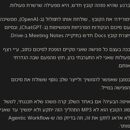
ברגע שהיא מזהה קובץ חדש, היא מפעילה שרשרת פעולות.
׳מורידה׳ את הקובץ , שולחת אותו לתמלול (ב-OpenAI), ממשיכה
עם סיכום הנקודות המרכיזות והמשימות (ב-ChatGPT), ובסיום
יוצרת קובץ Docs חדש בתיקייה Meeting Notes ב-Drive.
ככה בעצם כל פגישה שאני מקיים הופכת לסיכום כתוב, ע״י רצף
פעולות שאני לא התערבתי בהן, חוץ מהפעם שבה הגדרתי
אותם.
כמובן שאפשר להמשיך ולייצר שלב נוסף ששולח את סיכום
הפגישה במייל.
איפה הבעיה? אם באחד השלב קרה משהו שלא תכננתי, למשל
סוג הקובץ הוא לא MP3 התהליך הזה יתקע ולא ימשיך עד שאני
לא אדאג לתקן את זה, וזה בדיוק מה ש-Agentic Workflow
פותר.