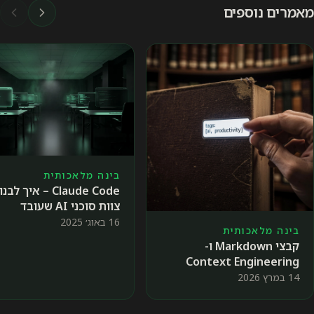
מאמרים נוספים
בינה מלאכותית
Claude Code – איך לב
צוות סוכני AI שעובד
בשבילכם
16 באוג׳ 2025
בינה מלאכותית
קבצי Markdown ו-
Context Engineering
בעבודה עם סוכני AI
14 במרץ 2026