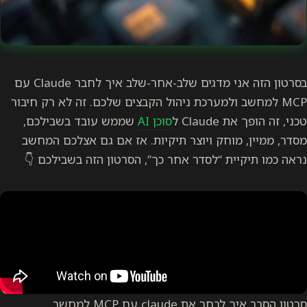
בסרטון הזה אני מדגים שלב-אחר-שלב איך לחבר Claude עם
MCP למחשב ולמערכת ניהול הקבצים שלכם. זה לא רק חיבור
טכני, זה הופך את Claude ל
סוכן AI
שממש עובד בשבילכם,
מסדר, ממיין, מוחק ויוצר תיקיות. אז אם גם אצלכם המחשב
נראה כמו תיקיית “לסדר אחר כך”, הסרטון הזה בשבילכם 👇
סרטון הסבר איך לבחר את claude עם MCP למחשב