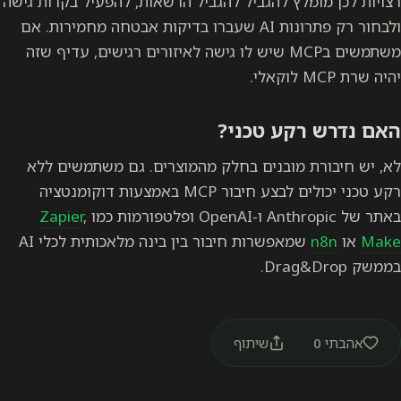
רצויות לכן מומלץ להגביל להגביל הרשאות, להפעיל בקרות גישה
ולבחור רק פתרונות AI שעברו בדיקות אבטחה מחמירות. אם
משתמשים בMCP שיש לו גישה לאיזורים רגישים, עדיף שזה
יהיה שרת MCP לוקאלי.
האם נדרש רקע טכני?
‎לא, יש חיבורת מובנים בחלק מהמוצרים. גם משתמשים ללא
רקע טכני יכולים לבצע חיבור MCP באמצעות דוקומנטציה
באתר של Anthropic ו-OpenAI ופלטפורמות כמו
,
Zapier
Make
או
n8n
שמאפשרות חיבור בין בינה מלאכותית לכלי AI
בממשק Drag&Drop.
אהבתי
0
שיתוף