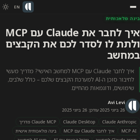
EN
בינה מלאכותית
איך לחבר את Claude עם MCP
ולתת לו לסדר לכם את הקבצים
במחשב
איך לחבר Claude עם MCP למחשב האישי? מדריך מעשי
לחיבור סוכן ה-AI למערכת הקבצים שלכם – כולל שלבים,
שימושים, ודוגמאות מהחיים.
Avi Levi
26 ביוני 2025
·
עודכן: 26 ביוני 2025
Claude Anthropic
Claude Desktop
Claude MCP מדריך
MCP AI
איך לחבר Claude עם MCP
בינה מלאכותית אישית
חיבור Claude למחשב
ניהול קבצים עם AI
סוכן AI למחשב