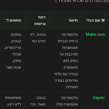
הנה כמה כלים שכדאי שתכירו 👇
רמת
🛠️ שם הכלי
תיאור
מתאים ל־
נגישות
Make.com
פלטפורמה
גבוהה, לא
עסקים
גרפית לבניית
דורש קוד
קטנים,
אוטומציות
פרילנסרים,
מורכבות על
מנהלי
בסיס API.
שיווק,
מאפשרת
אנשי מוצר
עבודה עם אלפי
שירותים בצורה
ויזואלית.
Zapier
פלטפורמת
גבוהה
משתמשים
אוטומציה קלה
מאוד, הכי
ללא רקע