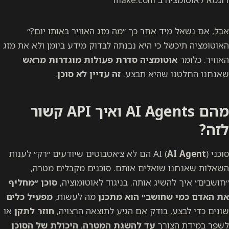
אבל, אם נשאל מיד אחר כך ״מה מזג האוויר באותו יום?״
האוטומציה תיכשל כי היא נבנתה לבדוק מידע ביומן ולא את מזג
האוויר. כלומר
אוטומציה סדרת פעולות מוגדרות מראש
שאנחנו החלטנו שהיא תבצע.
זה עדיין לא סוכן
.
מהם AI Agents ואיך API קשור
לזה?
סוכני AI (
AI Agent
) הם לא צ׳אטבוטים שיודעים ״רק״ לענות
השאלות שאנחנו שואלים אותם. סוכנים מקבלים מטרה,
״חושבים״ איך להשיג אותה. בניגוד לאוטומוציה,
סוכן ״מחליף
את האדם כמי שחושב״ הוא מתכנן
מה לעשות,
מפעיל כלים
שונים כדי לבצע, בודק אם הגיע לתוצאה הרצויה,
חוזר לתקן
או
לשפר במידת הצורך
עד להשגת המטרה
.
היכולת של הסוכן