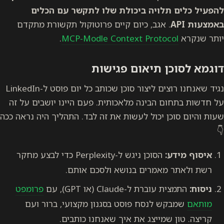
להפעיל כלים תלויה ביכולת שלו לתקשר עם הכלים
באמצעות API
. אגב, כיום קיים פרוטוקול תקשורת מתקדם
יותר שנקרא
MCP-Modle Context Protocol
.
דוגמא לסוכן תיאום פגישות
נגיד שאנחנו רוצים ליצור סוכן שכותב כל יום פוסט ל-LinkedIn
על חדשות בתחום הבינה מלאכותית. פעם היינו יושבים על זה
שעות והיום סוכן יכול לעשות את זה לבד. התהליך היה נראה ככה
👇
איסוף מידע:
הסוכן ניגש ל-Perplexity כדי לבצע מחקר
רשת ולאתר מאמרים בנושא ולסכם אותם.
ניסוח:
התמצית עוברת ל-Claude (או GPT), עם
פרומפט
מותאם
שמבקש לנסח פוסט בסגנון מקצועי, ברור ועם
קריצה. טון שמייצג את איך שאנחנו כותבים.