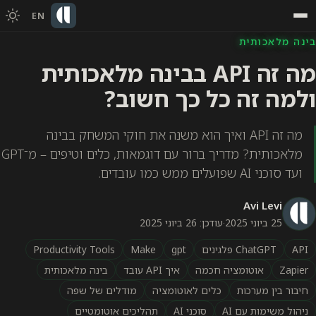
EN
בינה מלאכותית
מה זה API בבינה מלאכותית
ולמה זה כל כך חשוב?
מה זה API ואיך הוא משנה את חוקי המשחק בבינה
מלאכותית? מדריך ברור עם דוגמאות, כלים וטיפים – מ־GPT
ועד סוכני AI שפועלים ממש כמו עובדים.
Avi Levi
25 ביוני 2025
·
עודכן: 26 ביוני 2025
API
ChatGPT פלגינים
gpt
Make
Productivity Tools
Zapier
אוטומציה חכמה
איך API עובד
בינה מלאכותית
חיבור בין מערכות
כלים לאוטומציה
מודלים של שפה
ניהול משימות עם AI
סוכני AI
תהליכים אוטומטיים