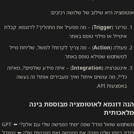
אוטומציה היא שילוב של שלושה רכיבים:
טריגר (
Trigger
) – מה מפעיל את התהליך? לדוגמא: קבלת
אימייל או מילוי טופס באתר.
פעולה (
Action
) – מה צריך לקרות? למשל, שליחת מייל
למשתמש שמילא טופס באתר.
אינטגרציה (
Integration
) – איזה מידע שולפים?, מאיזה
כלי?, מה עושים איתו? ואיך מעבירים אותו? זה נעשה
באמצעות API.
הנה דוגמא לאוטומציה מבוססת בינה
מלאכותית
משתמש שואל מודל שפה ״מתי הפגישה שלי עם אלון?״ ⬅️ GPT
בודק ביומן שלנו מזהה את הפגישה ואת הפרטים שלה ⬅️ המודל