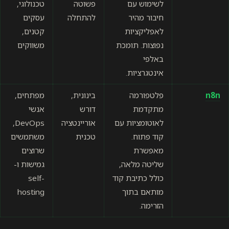
לשימוש עם
פשוטה
טכנולוגי,
חיבור מהיר
להתחלה
עסקים
לאפליקציות
קטנים,
נפוצות. תומכת
משווקים
באלפי
אינטגרציות.
n8n
פלטפורמה
בינונית,
מפתחים,
מתקדמת
דורש
אנשי
לאוטומציות עם
אוריינטציה
DevOps,
קוד פתוח.
טכנית
משתמשים
מאפשרת
שרוצים
שליטה מלאה,
גמישות ו-
כולל כתיבת קוד
self-
מותאם בתוך
hosting
הזרימה.