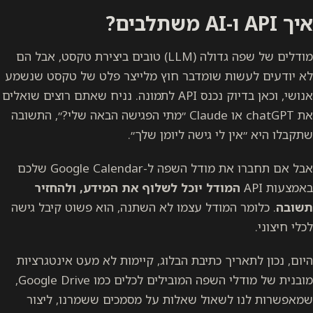
איך API ו-AI משתלבים?
מודלים של שפה גדולה (LLM) טובים ביצירת טקסט, אבל הם
לא יודעים לעשות שומדבר חוץ מלייצר פלט של טקסט שנשמע
אנושי, וכאן בדיוק נכנס API לתמונה. נניח שאתם רוצים שואלים
את chatGPT או Claude ״מתי הפגישה הבאה שלי?״, התשובה
שתקבלו היא ״אין לי גישה ליומן שלך״.
אבל אם תחברו את מודל השפה ל-Google Calendar שלכם
באמצעות API
המודל יוכל לשלוף את המידע, ולהחזיר
תשובה
. כלומר המודל עצמו לא השתנה, הוא פשוט קיבל גישה
לכלי חיצוני.
היום, נכון לתאריך כתיבת הבלוג, קיימות לא מעט אינטגרציות
מובנית של מודלי השפה המובילים לכלים כמו Google Drive,
שמאפשרות לנו לשאול שאלות על מסמכים ששמרנו, ליצור