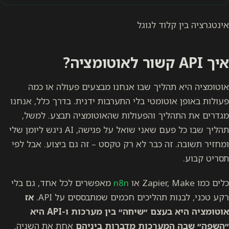
אינטגרציה בין קלוד לגוגל
איך API קשור לאוטומציה?
אוטומציה היא תהליך שבו אנחנו מבצעים פעולה או כמה
פעולות באופן אוטומטי בלי התערבות ידנית. בדרך כלל, אנחנו
מגדרים את התהליך והפעולות שהאוטומציה תבצע. למשל,
תהליך שבו כל פעם שאני שואל על פגישה, AI ניגש ליומן שלי
ומחזיר תשובה. זה כבר לא רק טקסט – זה גם ביצוע. אבל לפי
תסריט קבוע.
כלים כמו Zapier, Make או
n8n
מאפשרים לכל אחד, גם בלי
רקע טכני, לבנות תהליכים חכמים שמתבססים על API.
אז
אוטומציה היא בעצם ״שיחה״ בין מערכות ו-API היא
״השפה״ שבה המערכות מדברות ביניהם
אחת את השניה.