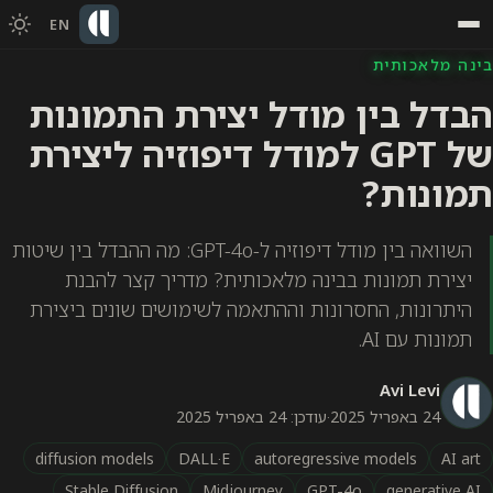
EN
בינה מלאכותית
הבדל בין מודל יצירת התמונות
של GPT למודל דיפוזיה ליצירת
תמונות?
השוואה בין מודל דיפוזיה ל-GPT-4o: מה ההבדל בין שיטות
יצירת תמונות בבינה מלאכותית? מדריך קצר להבנת
היתרונות, החסרונות וההתאמה לשימושים שונים ביצירת
תמונות עם AI.
Avi Levi
24 באפריל 2025
·
עודכן: 24 באפריל 2025
diffusion models
DALL·E
autoregressive models
AI art
Stable Diffusion
Midjourney
GPT-4o
generative AI