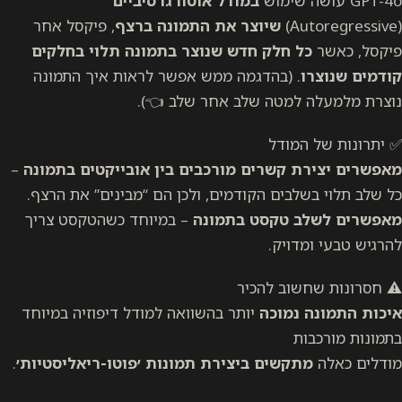
GPT-4o עושה שימוש
במודל אוטורגרסיביים
(Autoregressive)
שיוצר את התמונה ברצף
, פיקסל אחר
פיקסל, כאשר
כל חלק חדש שנוצר בתמונה תלוי בחלקים
קודמים שנוצרו
. (בהדגמה ממש אפשר לראות איך התמונה
נוצרת מלמעלה למטה שלב אחר שלב 👈).
✅ יתרונות של המודל
מאפשרים יצירת קשרים מורכבים בין אובייקטים בתמונה
–
כל שלב תלוי בשלבים הקודמים, ולכן הם “מבינים” את הרצף.
מאפשרים לשלב טקסט בתמונה
– במיוחד כשהטקסט צריך
להרגיש טבעי ומדויק.
⚠️ חסרונות שחשוב להכיר
איכות התמונה נמוכה
יותר בהשוואה למודל דיפוזיה במיוחד
בתמונות מורכבות
מודלים כאלה
מתקשים ביצירת תמונות ׳פוטו-ריאליסטיות׳
.