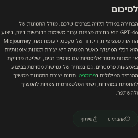
לסיכום
הבחירה במודל תלויה בצרכים שלכם. מודל התמונות של
GPT−4o הוא בחירה מצוינת עבור משימות הדורשות דיוק, ביצוע
הוראות ספציפיות, רינדור של טקסט. לעומת זאת, Midjourney
הוא הכלי המועדף כאשר המטרה היא
יצירת תמונות אומנותיות
או תמונות
פוטוריאליסטיות עם פרטים רבים, ושליטה מדויקת
באמצעות פרמטרים, גם במחיר של גמישות מסוימת בביצוע
ההנחיה המילולית ב
פרומפט
. תחום יצירת התמונות ממשיך
להתפתח במהירות, ושתי הפלטפורמות צפויות להמשיך
ולהשתפר.
אהבתי
0
שיתוף