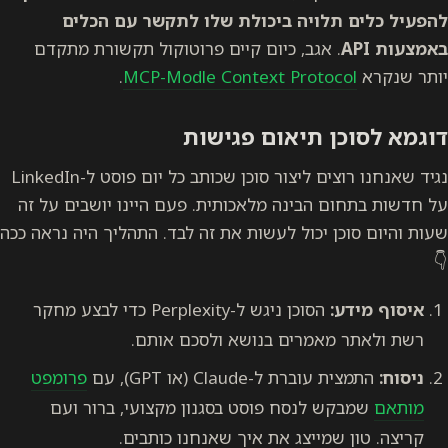
להפעיל כלים תלויה ביכולת שלו לתקשר עם הכלים
באמצעות API
. אגב, כיום קיים פרוטוקול תקשורת מתקדם
יותר שנקרא
MCP-Modle Context Protocol
.
דוגמא לסוכן תיאום פגישות
נגיד שאנחנו רוצים ליצור סוכן שכותב כל יום פוסט ל-LinkedIn
על חדשות בתחום הבינה מלאכותית. פעם היינו יושבים על זה
שעות והיום סוכן יכול לעשות את זה לבד. התהליך היה נראה ככה
👇
איסוף מידע:
הסוכן ניגש ל-Perplexity כדי לבצע מחקר
רשת ולאתר מאמרים בנושא ולסכם אותם.
ניסוח:
התמצית עוברת ל-Claude (או GPT), עם
פרומפט
מותאם
שמבקש לנסח פוסט בסגנון מקצועי, ברור ועם
קריצה. טון שמייצג את איך שאנחנו כותבים.