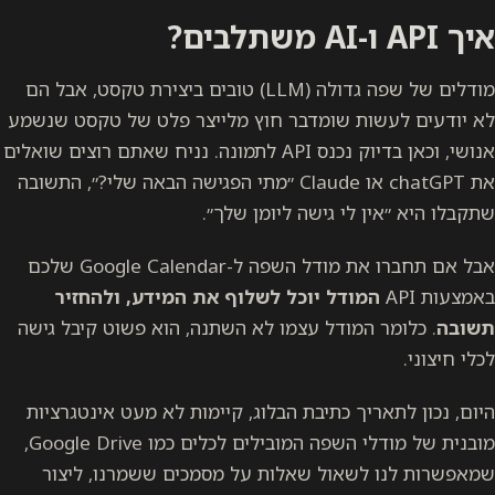
איך API ו-AI משתלבים?
מודלים של שפה גדולה (LLM) טובים ביצירת טקסט, אבל הם
לא יודעים לעשות שומדבר חוץ מלייצר פלט של טקסט שנשמע
אנושי, וכאן בדיוק נכנס API לתמונה. נניח שאתם רוצים שואלים
את chatGPT או Claude ״מתי הפגישה הבאה שלי?״, התשובה
שתקבלו היא ״אין לי גישה ליומן שלך״.
אבל אם תחברו את מודל השפה ל-Google Calendar שלכם
באמצעות API
המודל יוכל לשלוף את המידע, ולהחזיר
תשובה
. כלומר המודל עצמו לא השתנה, הוא פשוט קיבל גישה
לכלי חיצוני.
היום, נכון לתאריך כתיבת הבלוג, קיימות לא מעט אינטגרציות
מובנית של מודלי השפה המובילים לכלים כמו Google Drive,
שמאפשרות לנו לשאול שאלות על מסמכים ששמרנו, ליצור