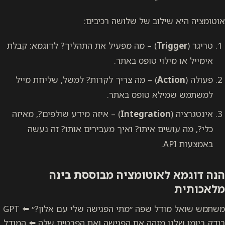
אוטומציה היא שילוב של שלושה רכיבים:
טריגר (
Trigger
) – מה מפעיל את התהליך? לדוגמא: קבלת
אימייל או מילוי טופס באתר.
פעולה (
Action
) – מה צריך לקרות? למשל, שליחת מייל
למשתמש שמילא טופס באתר.
אינטגרציה (
Integration
) – איזה מידע שולפים?, מאיזה
כלי?, מה עושים איתו? ואיך מעבירים אותו? זה נעשה
באמצעות API.
הנה דוגמא לאוטומציה מבוססת בינה
מלאכותית
משתמש שואל מודל שפה ״מתי הפגישה שלי עם אלון?״ ⬅️ GPT
בודק ביומן שלנו מזהה את הפגישה ואת הפרטים שלה ⬅️ המודל