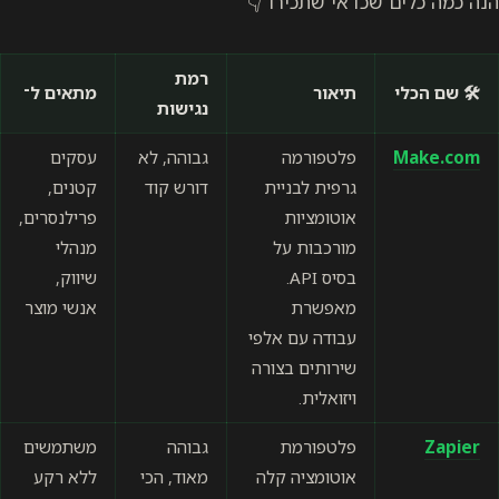
הנה כמה כלים שכדאי שתכירו 👇
רמת
🛠️ שם הכלי
תיאור
מתאים ל־
נגישות
Make.com
פלטפורמה
גבוהה, לא
עסקים
גרפית לבניית
דורש קוד
קטנים,
אוטומציות
פרילנסרים,
מורכבות על
מנהלי
בסיס API.
שיווק,
מאפשרת
אנשי מוצר
עבודה עם אלפי
שירותים בצורה
ויזואלית.
Zapier
פלטפורמת
גבוהה
משתמשים
אוטומציה קלה
מאוד, הכי
ללא רקע