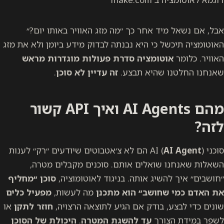
אבל, אם נשאל מיד אחר כך ״מה מזג האוויר באותו יום?״
האוטומציה תיכשל כי היא נבנתה לבדוק מידע ביומן ולא את מזג
האוויר. כלומר
אוטומציה סדרת פעולות מוגדרות מראש
שאנחנו החלטנו שהיא תבצע.
זה עדיין לא סוכן
.
מהם AI Agents ואיך API קשור
לזה?
סוכני AI (
AI Agent
) הם לא צ׳אטבוטים שיודעים ״רק״ לענות
השאלות שאנחנו שואלים אותם. סוכנים מקבלים מטרה,
״חושבים״ איך להשיג אותה. בניגוד לאוטומוציה,
סוכן ״מחליף
את האדם כמי שחושב״ הוא מתכנן
מה לעשות,
מפעיל כלים
שונים כדי לבצע, בודק אם הגיע לתוצאה הרצויה,
חוזר לתקן
או
לשפר במידת הצורך
עד להשגת המטרה
.
היכולת של הסוכן