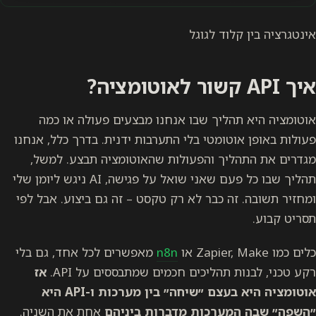
אינטגרציה בין קלוד לגוגל
איך API קשור לאוטומציה?
אוטומציה היא תהליך שבו אנחנו מבצעים פעולה או כמה
פעולות באופן אוטומטי בלי התערבות ידנית. בדרך כלל, אנחנו
מגדרים את התהליך והפעולות שהאוטומציה תבצע. למשל,
תהליך שבו כל פעם שאני שואל על פגישה, AI ניגש ליומן שלי
ומחזיר תשובה. זה כבר לא רק טקסט – זה גם ביצוע. אבל לפי
תסריט קבוע.
כלים כמו Zapier, Make או
n8n
מאפשרים לכל אחד, גם בלי
רקע טכני, לבנות תהליכים חכמים שמתבססים על API.
אז
אוטומציה היא בעצם ״שיחה״ בין מערכות ו-API היא
״השפה״ שבה המערכות מדברות ביניהם
אחת את השניה.