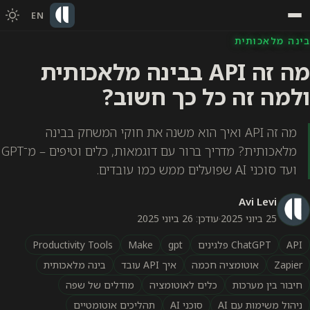
EN
בינה מלאכותית
מה זה API בבינה מלאכותית
ולמה זה כל כך חשוב?
מה זה API ואיך הוא משנה את חוקי המשחק בבינה
מלאכותית? מדריך ברור עם דוגמאות, כלים וטיפים – מ־GPT
ועד סוכני AI שפועלים ממש כמו עובדים.
Avi Levi
25 ביוני 2025
·
עודכן: 26 ביוני 2025
API
ChatGPT פלגינים
gpt
Make
Productivity Tools
Zapier
אוטומציה חכמה
איך API עובד
בינה מלאכותית
חיבור בין מערכות
כלים לאוטומציה
מודלים של שפה
ניהול משימות עם AI
סוכני AI
תהליכים אוטומטיים