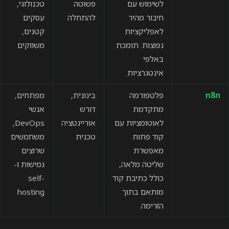
לשימוש עם
פשוטה
טכנולוגי,
חיבור מהיר
להתחלה
עסקים
לאפליקציות
קטנים,
נפוצות. תומכת
משווקים
באלפי
אינטגרציות.
n8n
פלטפורמה
בינונית,
מפתחים,
מתקדמת
דורש
אנשי
לאוטומציות עם
אוריינטציה
DevOps,
קוד פתוח.
טכנית
משתמשים
מאפשרת
שרוצים
שליטה מלאה,
גמישות ו-
כולל כתיבת קוד
self-
מותאם בתוך
hosting
הזרימה.