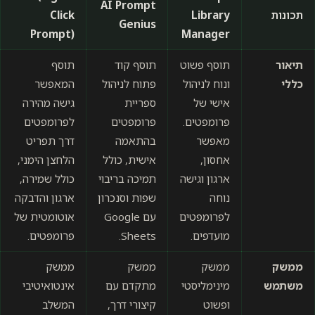
AI Prompt
תכונות
Library
Click
Genius
Prompt)
Manager
תיאור
תוסף פשוט
תוסף קוד
תוסף
כללי
ונוח לניהול
פתוח לניהול
המאפשר
אישי של
ספריית
גישה מהירה
פרומפטים.
פרומפטים
לפרומפטים
מאפשר
בהתאמה
דרך תפריט
אחסון,
אישית, כולל
הלחצן הימני,
ארגון וגישה
תמיכה בריבוי
כולל שמירה,
נוחה
שפות וסנכרון
ארגון והדבקה
לפרומפטים
עם Google
אוטומטית של
מועדפים.
Sheets.
פרומפטים.
ממשק
ממשק
ממשק
ממשק
משתמש
מינימליסטי
מתקדם עם
אינטואיטיבי
ופשוט
קיצורי דרך,
המשלב