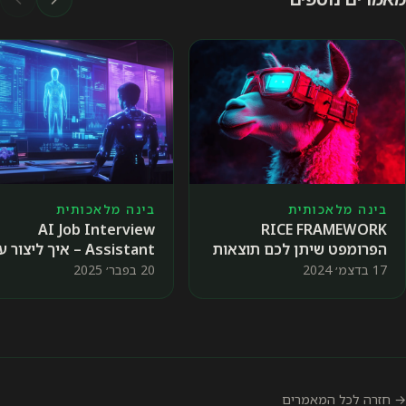
בינה מלאכותית
בינה מלאכותית
AI Job Interview
RICE FRAMEWORK
הפרומפט שיתן לכם תוצאות
Assistant – איך ליצור 
מדויקות 💬
חכם לראיונות עבודה ללא
17 בדצמ׳ 2024
20 בפבר׳ 2025
קוד
→ חזרה לכל המאמרים