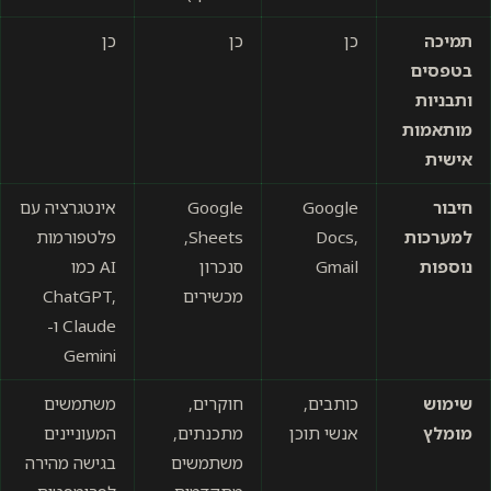
תמיכה
כן
כן
כן
בטפסים
ותבניות
מותאמות
אישית
חיבור
Google
Google
אינטגרציה עם
למערכות
Docs,
Sheets,
פלטפורמות
נוספות
Gmail
סנכרון
AI כמו
מכשירים
ChatGPT,
Claude ו-
Gemini
שימוש
כותבים,
חוקרים,
משתמשים
מומלץ
אנשי תוכן
מתכנתים,
המעוניינים
משתמשים
בגישה מהירה