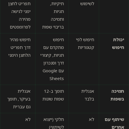
לשימוש
תיקיות,
תפריט לחצן
תגיות
ימני לגישה
ותמיכה
מהירה
בריבוי שפות
לפרומפטים
יכולת
חיפוש לפי
חיפוש
חיפוש מהיר
חיפוש
קטגוריות
מתקדם עם
דרך תפריט
תגיות, קיצורי
הלחצן הימני
דרך וסנכרון
עם Google
Sheets
תמיכה
אנגלית
תומך ב-12
אנגלית
בשפות
בלבד
שפות שונות
בעיקר, תומך
גם עברית
שיתוף עם
לא
חלקי (ייצוא
לא
אחרים
לשיתוף)