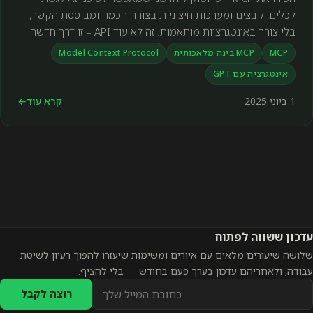
לכלים, קבצים ומערכות חיצוניות בצורה חכמה ומבוססת הקשר,
בלי צורך באינטגרציות מותאמות. זה לא עוד API – זו דרך חדשה
לעבוד עם בינה מלאכותית.
MCP
MCP בינה מלאכותית
Model Context Protocol
אינטגרציה עם GPT
1 ביוני 2025
קרא עוד
←
עדכון ששווה לפתוח
שלושה שיעורים מלאים עם איורים ומשימות שיעזרו להפוך רעיון לשיטת
עבודה, ולאחריהם עדכון בערך פעם בחודש — בלי להציף.
כתובת
רוצה לקבל
אימייל