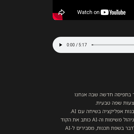
צמכם מה זה Vibe Coding? אז מדובר בתפיסה חדשה שבה אנחנו
אנחנו פשוט מתארים מה אנחנו רוצים ליצור, למשל אפליקציה לניהול משימות וה-AI כותב את הקוד
עבורינו. במקום לכתוב קוד, פשוט “זורמים עם הווייב” – במקום לדבר בשפת תכנות, מסבירים ל-AI