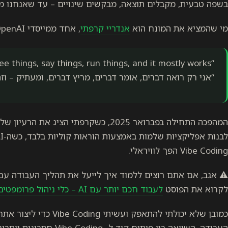
בשפה טבעית, מקבלים תוצאה, מבקשים שינויים – עד שאנחנו מ
מי שהמציא את המונח הוא
אנדריי קרפתי
, אחד ממייסדי OpenAI, והוא תיאר את זה ככה 👇
“I just see things, say things, run things, and it mostly works”
“אני רק רואה דברים, אומר דברים, מריץ דברים, ומעתיק – וזה
Vibe Coding הפך לוויראלי.
⚠️ אגב, אם אתם רוצים ללמוד איך לייעל את תהליך העבודה עם 
לקרוא את הפוסט
לעבוד חכם יותר עם AI – כלי ניהול פרומפטים
כמובן שלא יכולתי להתאפק ועש
העבודה, השוואה בין פיתוח קוד ל- Vibe Coding חסרונות ויתרונות ומחשבות על לאן זה הולך.