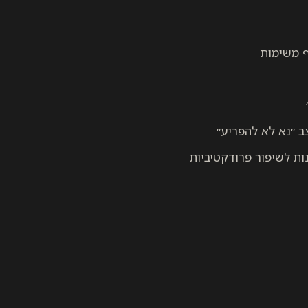
ף משימות
 ״נא לא להפריע״
ות לשיפור פרודקטיביות