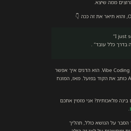
רוצים ממה שיצא.
 בדרך כלל עובד” .​
המהפכה התחילה בפברואר 2025, כשקרפתי הציג את הרעיון של Vibe Coding. הוא הדגים איך אפשר
לבנות אפליקציות שלמות באמצעות הוראות קוליות בלבד, כשה-AI כותב את הקוד בפועל. מאז, המונח
בינה מלאכותית? אני מזמין אתכם
.
יתי Vibe Coding כדי ליצור אתר הסבר על הנושא כולל, תהליך