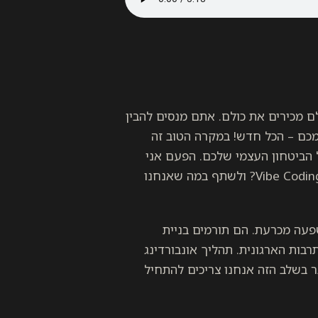
ם מכירים את כולם. אתם מנסים להבין
מכם – הכל חדש! במקרה הטוב זה
ל הביטחון העצמי שלכם. הפעם אני
רוצה להתמקד באיך אפשר לשפר את ה-Pre-Boarding בעזרת Vibe Coding? ולשתף במה שאנחנו
עה מכרעת. הם תורמים בניית
בות הארגונית. תהליך אונבורדינג
 בשלב הזה אנחנו צריכים להתחיל