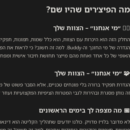
מה הפיצ׳רים שהיו שם?
👯‍♂️ ״מי אנחנו״ – הצוות שלך
החלק הזה הוא היכרות עם הצוות, הוא כלל שמות, תמונות, תפקיד
הגדרה של מי החונך וה-Buddy. למה זה חשוב? כ
האופי של כל אחד ואחת מהם מייצר תחושת חיבור אישית ומפחי
🧩
״מי אנחנו״ – הצוות שלך
הגדרת תפקיד ברורה בלי מונחים טכניים, אלא הסבר פשוט של מ
זה נותן מסגרת ובהירות לגבי המטרות הציפיות המקצועיות ועוז
📅 מה מצפה לך בימים הראשונים
לא מדובר בלו״ז מדויק. כולנו יודעים שתהליך הקליטה הוא דינא
פגישות, תצפיות וביקורים ביחידות אחרות. למה זה חשוב? זה מור