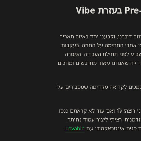
אז איך אפשר לשפר את ה-Pre-Boarding בעזרת Vibe
ה דיברנו, וקבענו יחד באיזה תאריך
י אחרי החתימה על החוזה. בעקבות
שבוע לפני תחילת העבודה. המטרה
ר לה שאנחנו מאוד מתרגשים ומחכים
מסמכים לקריאה מקדימה שמסבירים על
 יכול להפסיק מתי שאני רוצה! 😉 ואם עוד לא קראתם כנסו
זדמנות. רציתי ליצור עמוד נחיתה
לת פנים אינטראקטיבי עם
Lovable
.