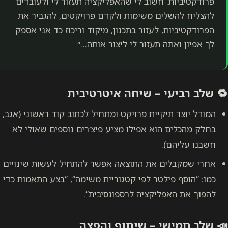
חשוב לי שהאפליקציה תעזור לי ולעובדים
ם משימות ולקדם פרויקטים, להגביר את
לעזור בתכנון, מיקוד וריכוז כד אני אספק
תעזור לי ליצור אותה…״
 – שיחה איטרטיבית
יית פרויקט ומתחיל לכתוב קוד ראשוני (אגב,
וא אפילו מציע פיצ׳רים נוספים שאולי לא
 את התוצאה אפשר להתחיל לעשות שינויים
טר לפי קטגוריית משימה”, “בצע התאמות כדי
יקציה לרספונסיבית”.
 – שיתוף והפצה