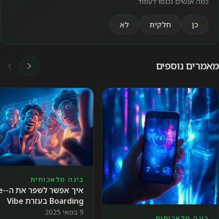
לעמוד.
ת
לא
בינה 
הסקיל
בינה מלאכותית
שעובד עם AI 
איך אפשר לשפר את ה-Pre-
5 באוק׳ 2025
Boarding בעזרת Vibe
Coding?
9 במאי 2025