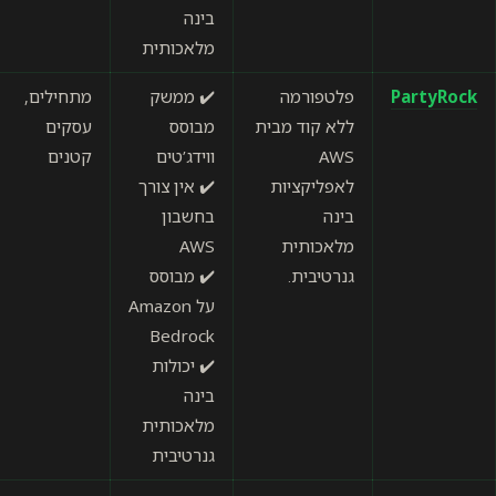
בינה
מלאכותית
פלטפורמה
✔️ ממשק
מתחילים,
ידידותי
ללא קוד מבית
מבוסס
עסקים
למשתמש
AWS
ווידג’טים
קטנים
★★★★☆
לאפליקציות
✔️ אין צורך
בינה
בחשבון
מלאכותית
AWS
גנרטיבית.
✔️ מבוסס
על Amazon
Bedrock
✔️ יכולות
בינה
מלאכותית
גנרטיבית