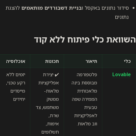
אקסל ו
בניית דשבורדים מותאמים
להצגת
 פיתוח ללא קוד
תיאור
תכונות
אוכלוסיה
דירוג
פלטפורמה
✔️ יצירת
יזמים ללא
ידידותי
מבוססת בינה
אפליקציות
רקע טכני,
למשתמש
מלאכותית
מלאות-
מייסדים
★★★★☆
הממירה שפה
ממשק
יחידים
טבעית
משתמש, צד
לאפליקציות
שרת,
ווב מלאות.
אימות,
תשלומים