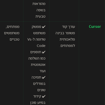
מהוראות
בשפה
טבעית
עורך קוד
✔️ ממשק
מפתחים,
דורש ידע
משופר בבינה
משתמש
משתמשים
טכני
מלאכותית
שדומה לVs-
טכניים
★★★☆☆
למפתחים.
Code
✔️ תוספים
כמו השלמה
אוטומטית
ועוד
✔️ תמיכה
במודלים
שונים
✔️ קידוד
בסיוע סוכן