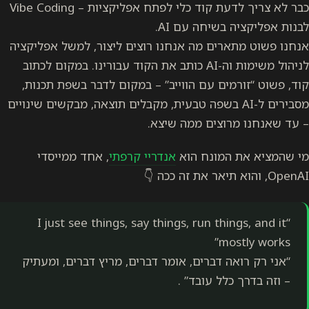
כבר לא צריך לדעת קוד כלי לפתח אפליקציות – Vibe Coding
יחה עם AI.
ם מה אנחנו רוצים ליצור, למשל אפליקציה
לניהול משימות וה-AI כותב את הקוד עבורינו. במקום לכתוב
 עם הווייב” – במקום לדבר בשפת תכנות,
ים ל-AI בשפה טבעית, מקבלים תוצאה, מבקשים שינויים
ים ממה שיצא.
ונח הוא
אנדריי קרפתי
, אחד ממייסדי
“I just see things, say things, run 
דברים, אומר דברים, מריץ דברים, ומעתיק
עובד” .​