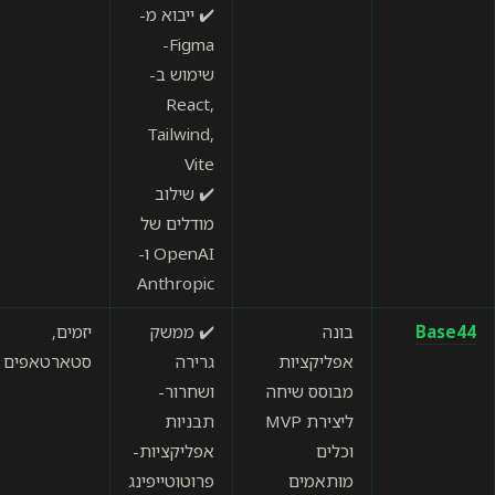
✔️ ייבוא מ-
Figma-
שימוש ב-
React,
Tailwind,
Vite
✔️ שילוב
מודלים של
OpenAI ו-
Anthropic
בונה
✔️ ממשק
יזמים,
ידידותי
אפליקציות
גרירה
סטארטאפים
למשתמש
מבוסס שיחה
ושחרור-
★★★★☆
ליצירת MVP
תבניות
וכלים
אפליקציות-
מותאמים
פרוטוטייפינג