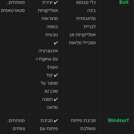
כלי מבוסס
✔️ יצירת
מפתחים,
ידידותי
בינה
אפליקציות
סטארטאפים
למשתמש
מלאכותית
מהוראות
★★★★☆
לבניית
בשפה
אפליקציות ווב
טבעית
ומובייל מלאות.
✔️
אינטגרציה
עם Figma ו-
Expo
✔️ קוד
שנוצר על
סוכן AI
✔️ הפצה
מלאה
סביבת פיתוח
✔️ סביבת
מפתחים,
ידידותי
משולבת
פיתוח עם
צוותים
למשתמש