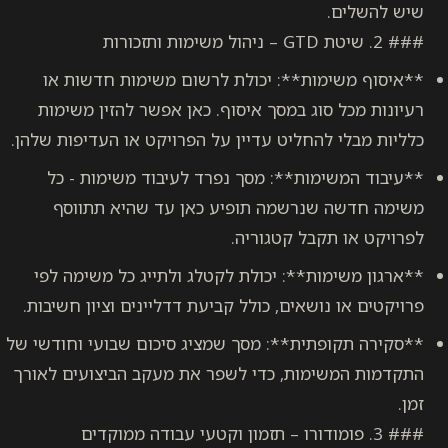
ת**: יכולת לרשום משימות חדשות או
ג במסך איסוף. כאן אפשר להזין משימות
החליט עדיין על הפרויקט או העדיפות שלהן.
ות**: מסך נפרד לעיבוד משימות - כל
נרשמה תופיע כאן עד שהיא תתווסף
בל קטגוריה.
ת**: יכולת לקטלג ולתייג כל משימה לפי
שאים, כולל קביעת דדליינים וציון חשיבות.
ית**: מסך שמציג סיכום שבועי וחודשי של
ות, כדי לשפר את מעקב הביצועים לאורך