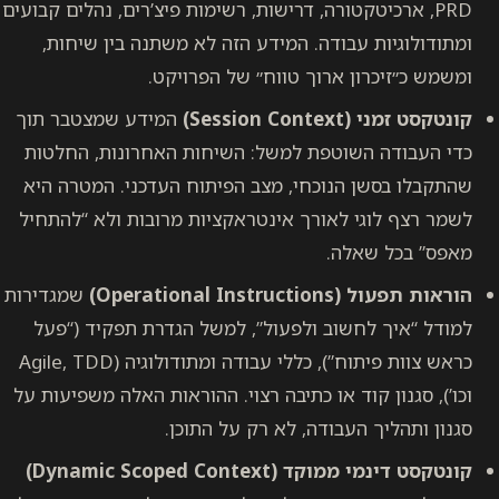
PRD, ארכיטקטורה, דרישות, רשימות פיצ’רים, נהלים קבועים
ומתודולוגיות עבודה. המידע הזה לא משתנה בין שיחות,
ומשמש כ״זיכרון ארוך טווח״ של הפרויקט.
קונטקסט זמני (Session Context)
המידע שמצטבר תוך
כדי העבודה השוטפת למשל: השיחות האחרונות, החלטות
שהתקבלו בסשן הנוכחי, מצב הפיתוח העדכני. המטרה היא
לשמר רצף לוגי לאורך אינטראקציות מרובות ולא “להתחיל
מאפס” בכל שאלה.
הוראות תפעול (Operational Instructions)
שמגדירות
למודל “איך לחשוב ולפעול”, למשל הגדרת תפקיד (“פעל
כראש צוות פיתוח”), כללי עבודה ומתודולוגיה (Agile, TDD
וכו’), סגנון קוד או כתיבה רצוי. ההוראות האלה משפיעות על
סגנון ותהליך העבודה, לא רק על התוכן.
קונטקסט דינמי ממוקד (Dynamic Scoped Context)