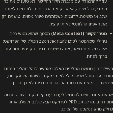
עוזר להתמודד עם מגבלת חלון ההקשר, לא טוענים את כל
המידע בכל שיחה, אלא רק את הרכיבים הרלוונטיים לאותו
שלב או משימה. לדוגמה: כשכותבים פיצ׳ר מסוים, טוענים רק
את האפיון הרלוונטי לאותו פיצ׳ר.
מטה־הקשר (Meta Context)
מסמך שהוא ממש רכיב
ניהולי שמאפשר לסוכן להבין את המצב הכולל של הפרויקט:
איזה משימות בוצעו, איזה פיצ׳רים ורכיבים קיימים ומה עוד
צריך לפתח.
השילוב בין חמשת החלקים האלה מאפשר לנהל תהליך פיתוח
מורכב עם מודל שפה מבלי לאבד מיקוד, לשמור על עקביות,
ולצמצם דרמטית את כמות ההבהרות הידניות לאורך הדרך.
אז אם אתם רוצים להתחיל לעבוד עם קלוד-קוד בצורה חכמה
ומסודרת, נסו לכתוב PRD לפרויקט הבא שלכם ולשלב אותו
כחלק מהקונטקסט של הסוכן.