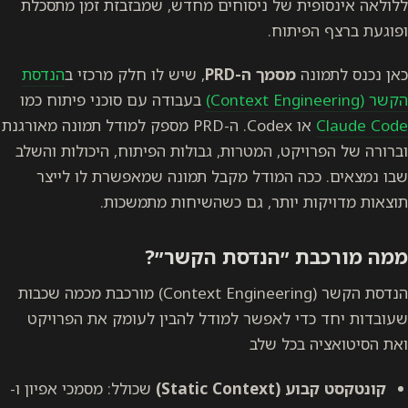
ללולאה אינסופית של ניסוחים מחדש, שמבזבזת זמן מתסכלת
ופוגעת ברצף הפיתוח.
כאן נכנס לתמונה
מסמך ה-PRD
, שיש לו חלק מרכזי ב
הנדסת
הקשר (Context Engineering)
בעבודה עם סוכני פיתוח כמו
Claude Code
או Codex. ה-PRD מספק למודל תמונה מאורגנת
וברורה של הפרויקט, המטרות, גבולות הפיתוח, היכולות והשלב
שבו נמצאים. ככה המודל מקבל תמונה שמאפשרת לו לייצר
תוצאות מדויקות יותר, גם כשהשיחות מתמשכות.
ממה מורכבת ״הנדסת הקשר״?
הנדסת הקשר (Context Engineering) מורכבת מכמה שכבות
שעובדות יחד כדי לאפשר למודל להבין לעומק את הפרויקט
ואת הסיטואציה בכל שלב
קונטקסט קבוע (Static Context)
שכולל: מסמכי אפיון ו-