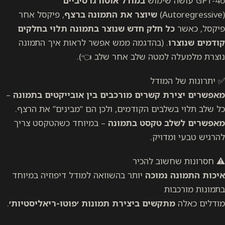
GPT-4o עושה שימוש
במודל אוטורגרסיביים
(Autoregressive)
שיוצר את התמונה ברצף
, פיקסל אחר
פיקסל, כאשר
כל חלק חדש שנוצר בתמונה תלוי בחלקים
קודמים שנוצרו
. (בהדגמה ממש אפשר לראות איך התמונה
נוצרת מלמעלה למטה שלב אחר שלב 👈).
✅ יתרונות של המודל
מאפשרים יצירת קשרים מורכבים בין אובייקטים בתמונה
–
כל שלב תלוי בשלבים הקודמים, ולכן הם “מבינים” את הרצף.
מאפשרים לשלב טקסט בתמונה
– במיוחד כשהטקסט צריך
להרגיש טבעי ומדויק.
⚠️ חסרונות שחשוב להכיר
איכות התמונה נמוכה
יותר בהשוואה למודל דיפוזיה במיוחד
בתמונות מורכבות
מודלים כאלה
מתקשים ביצירת תמונות ׳פוטו-ריאליסטיות׳
.