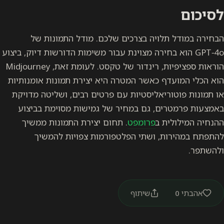
לסיכום
הבחירה במודל תלויה בצרכים שלכם. מודל התמונות של
GPT−4o הוא בחירה מצוינת עבור משימות הדורשות דיוק, ביצוע
הוראות ספציפיות, רינדור של טקסט. לעומת זאת, Midjourney
הוא הכלי המועדף כאשר המטרה היא
יצירת תמונות אומנותיות
או תמונות
פוטוריאליסטיות עם פרטים רבים, ושליטה מדויקת
באמצעות פרמטרים, גם במחיר של גמישות מסוימת בביצוע
ההנחיה המילולית ב
פרומפט
. תחום יצירת התמונות ממשיך
להתפתח במהירות, ושתי הפלטפורמות צפויות להמשיך
ולהשתפר.
אהבתי
0
שיתוף