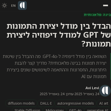
EN
בינה מלאכותית
הבדל בין מודל יצירת התמונות
של GPT למודל דיפוזיה ליצירת
תמונות?
השוואה בין מודל דיפוזיה ל-GPT-4o: מה ההבדל בין שיטות
יצירת תמונות בבינה מלאכותית? מדריך קצר להבנת
היתרונות, החסרונות וההתאמה לשימושים שונים ביצירת
תמונות עם AI.
Avi Levi
24 באפריל 2025
·
עודכן: 24 באפריל 2025
diffusion models
DALL·E
autoregressive models
AI art
Stable Diffusion
Midjourney
GPT-4o
generative AI