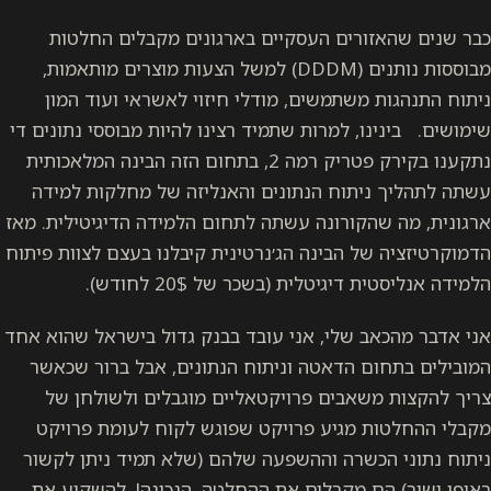
כבר שנים שהאזורים העסקיים בארגונים מקבלים החלטות
מבוססות נותנים (DDDM) למשל הצעות מוצרים מותאמות,
ניתוח התנהגות משתמשים, מודלי חיזוי לאשראי ועוד המון
שימושים. בינינו, למרות שתמיד רצינו להיות מבוססי נתונים די
נתקענו בקירק פטריק רמה 2, בתחום הזה הבינה המלאכותית
עשתה לתהליך ניתוח הנתונים והאנליזה של מחלקות למידה
ארגונית, מה שהקורונה עשתה לתחום הלמידה הדיגיטילית. מאז
הדמוקרטיזציה של הבינה הג׳נרטינית קיבלנו בעצם לצוות פיתוח
הלמידה אנליסטית דיגיטלית (בשכר של 20$ לחודש).
אני אדבר מהכאב שלי, אני עובד בבנק גדול בישראל שהוא אחד
המובילים בתחום הדאטה וניתוח הנתונים, אבל ברור שכאשר
צריך להקצות משאבים פרויקטאליים מוגבלים ולשולחן של
מקבלי ההחלטות מגיע פרויקט שפוגש לקוח לעומת פרויקט
ניתוח נתוני הכשרה וההשפעה שלהם (שלא תמיד ניתן לקשור
באופן ישיר) הם מקבלים את ההחלטה, הנכונה!, להשקיע את