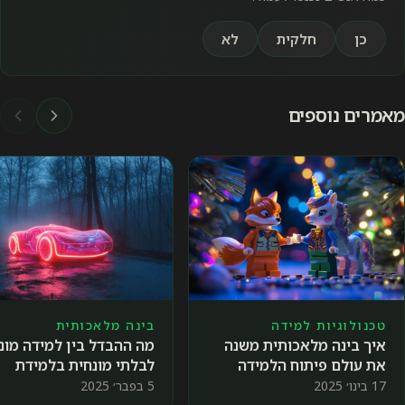
כן
חלקית
לא
מאמרים נוספים
טכנולוגיות למידה
בינה מלאכותית
איך בינה מלאכותית משנה
מה ההבדל בין למידה מונ
את עולם פיתוח הלמידה
לבלתי מונחית בלמידת
בארגונים? 🦄🦊
מכונה 🤖📊
17 בינו׳ 2025
5 בפבר׳ 2025