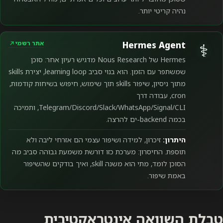
נהיה קריטי יותר.
⚕
אתר רשמי
Hermes Agent
Hermes של Nous Research מדגיש רעיון אחר: סוכן
שמשתפר עם הזמן. הוא בנוי סביב learning loop, יצירת skills
מתוך ניסיון, שיפור skills תוך שימוש, חיפוש בשיחות קודמות,
cron, עבודה דרך
Telegram/Discord/Slack/WhatsApp/Signal/CLI, ותמיכה
בכמה backend-ים להרצה.
היתרון:
זיכרון, למידה ושיפור עצמי הם אזרחי ליבה ולא
תוספת. החיסרון: מערכת כזו דורשת משמעת גבוהה סביב מה
הסוכן לומד, מתי הוא משנה skill, ואיך בודקים שהשיפור
באמת שיפור.
טבלת השוואה אינטראקטיבית