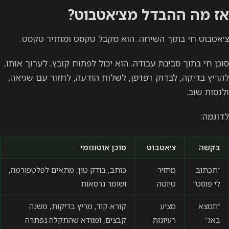
אז מה ההבדל מצ׳אטבוט?
צ׳אטבוט חי בתוך השיחה. הוא מקבל טקסט ומחזיר טקסט.
סוכן חי בתוך סביבת עבודה. הוא יכול לפתוח קובץ, לערוך אותו,
להריץ בדיקה, לבדוק דפדפן, לשלוח הודעה, לחזור עם שגיאה,
ולנסות שוב.
לדוגמה:
בקשה
צ׳אטבוט
סוכן אוטונומי
“תכתוב
מחזיר
כותב, בודק טון, מתאים לפלטפורמה,
לי פוסט”
טיוטה
ושומר גרסאות
“תמצא
מציע
קורא קוד, מריץ בדיקות, משנה
באג”
רעיונות
קבצים, ומוודא שהתקלה נפתרה