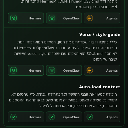
את זה דרך USER.md ו-IDENTITY.md, ו-Hermes מחבר זהות,
SOUL.md וזיכרון משתמש.
Hermes
OpenClaw
Agents
Voice / style guide
כללי כתיבה ודיבור שמגדירים את הטון, המילים המועדפות, רמת
הפירוט והדברים שצריך להימנע מהם. ב-OpenClaw וב-Hermes זה
לא חסר: SOUL.md הוא המקום שבו שומרים voice, style ואישיות
יציבה של הסוכן.
Hermes
OpenClaw
Agents
Auto-load context
היכולת לטעון את קבצי ההקשר לבד בתחילת עבודה, כדי שהסוכן לא
יתחיל כל משימה מאפס. בפועל זה אומר שהסוכן פותח את המסמכים
החשובים, קורא את הכללים, ורק אז מתחיל לפעול.
Hermes
OpenClaw
Agents