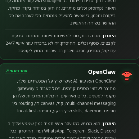
משנה בתוך סביבת פיתוח. כל subagent הוא עוזר מומחה עם
תיאור, prompt וכלים מותרים. זה חזק במיוחד בקוד, מחקר,
ביקורת ותכנון, כי אפשר להפעיל מומחים בלי לערבב את כל
ההקשר בשיחה הראשית.
היתרון:
מבנה ברור, טוב למשימות פיתוח, ומתחבר טבעית
לקבצים, מסוף וכלים. החיסרון: זה לא בהכרח עוזר אישי 24/7
עם קול, מסרים, cron, וזיכרון רב-שכבתי מחוץ לקופסה.
אתר רשמי
OpenClaw
OpenClaw הוא עוזר AI אישי שרץ על המכשירים שלך,
מחובר לערוצי מסרים קיימים, ויכול לעבוד כ-gateway
מקומי לסשנים, כלים ואירועים. היכולות המרכזיות שלו הן
multi-channel messaging, קול, canvas חי, routing בין
סוכנים, skills, daemon שרץ ברקע, ותפיסה local-first.
היתרון:
הוא מרגיש כמו עוזר אישי תמיד-זמין שמגיע אליך ב-
WhatsApp, Telegram, Slack, Discord ועוד. החיסרון: ככל
שסוכן מחובר ליותר ערוצים וכלים אמיתיים, מודל האבטחה