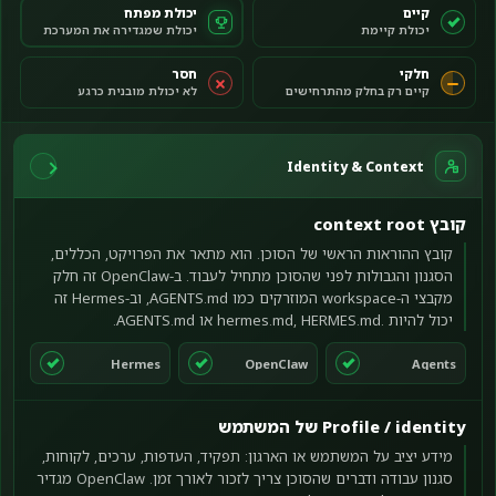
קיים
יכולת מפתח
חלקי
חסר
Identity & Context
קובץ context root
קובץ ההוראות הראשי של הסוכן. הוא מתאר את הפרויקט, הכללים,
הסגנון והגבולות לפני שהסוכן מתחיל לעבוד. ב-OpenClaw זה חלק
מקבצי ה-workspace המוזרקים כמו AGENTS.md, וב-Hermes זה
יכול להיות .hermes.md, HERMES.md או AGENTS.md.
Hermes
OpenClaw
Agents
Profile / identity של המשתמש
מידע יציב על המשתמש או הארגון: תפקיד, העדפות, ערכים, לקוחות,
סגנון עבודה ודברים שהסוכן צריך לזכור לאורך זמן. OpenClaw מגדיר