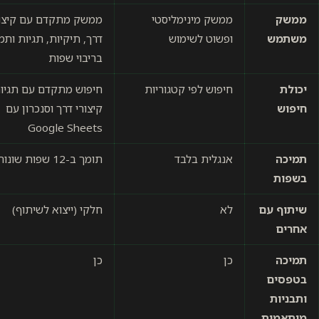
ממשק
ממשק מינימליסטי
ממשק מתקדם עם קיצור
משתמש
ופשוט לשימוש
דרך, תיקיות, תגיות ותמ
בריבוי שפות
יכולת
חיפוש לפי קטגוריות
חיפוש מתקדם עם תגיות
חיפוש
קיצורי דרך וסנכרון עם
Google Sheets
תמיכה
אנגלית בלבד
תומך ב-12 שפות שונות
בשפות
שיתוף עם
לא
חלקי (ייצוא לשיתוף)
אחרים
תמיכה
כן
כן
בטפסים
ותבניות
מותאמות