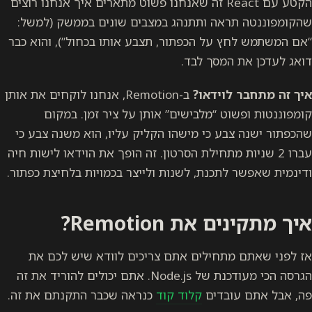
הקטע עם React זה שאנחנו פשוט מתארים איך אנחנו רוצים
שהקומפוננטה תראה ותתנהג במצבים שונים בממשק (למשל:
“אם המשתמש לחץ על הכפתור, תצבע אותו בכחול”), והוא כבר
דואג לעדכן את המסך לבד.
איך זה מתחבר לוידאו?
ב-Remotion, אנחנו לוקחים את אותן
קומפוננטות ופשוט “מלבישים” אותן על ציר זמן. במקום
שהכפתור ישנה צבע כי מישהו הקליק עליו, הוא משנה צבע כי
עברו 2 שניות מתחילת הסרטון. זה הופך את הוידאו לישות חיה
ודינמית שאפשר לתכנת, לשנות ולייצר בכמויות בלחיצת כפתור.
איך מתקינים את Remotion?
אז לפני שאתם מתחילים אתם צריכים לוודא שיש לכם את
הגרסה הכי מעודכנת של Node.js. אתם יכולים להוריד את זה
פה, אבל אתם עובדים
קלוד קוד
כנראה שכבר התקנתם את זה.