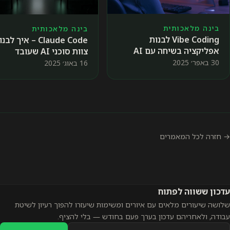
בינה מלאכותית
בינה מלאכותית
Vibe Coding לבנות
Claude Code – איך לב
אפליקציה בשיחה עם AI
צוות סוכני AI שעובד
בשבילכם
30 באפר׳ 2025
16 באוג׳ 2025
→ חזרה לכל המאמרים
עדכון ששווה לפתוח
שלושה שיעורים מלאים עם איורים ומשימות שיעזרו להפוך רעיון לשיטת
עבודה, ולאחריהם עדכון בערך פעם בחודש — בלי להציף.
כתובת