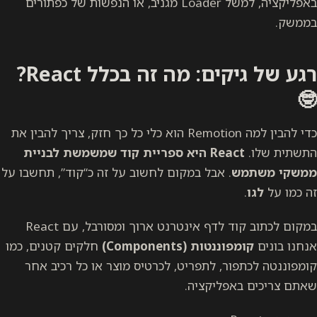
באפליקציה, למשל Loader מגניב, או הנפשות של כפתורים
בממשק.
רגע של גיקים: מה זה בכלל React?
🤓
כדי להבין למה Remotion הוא כלי כל כך חזק, צריך להבין את
התשתית שלו.
React
היא ספריית קוד שמשמשת לבניית
ממשקי משתמש
. אבל במקום לחשוב על זה כ“קוד”, תחשבו על
זה כמו על
לגו
.
במקום לכתוב קוד לדף אינטרנט ארוך ומסורבל, עם React
אנחנו בונים
קומפוננטות (Components)
חלקים קטנים, כמו
קומפוננטה לכתפור, לתפריט, לכרטיס מוצר או כל רכיב אחר
שאתם צריכים באפליקציה.