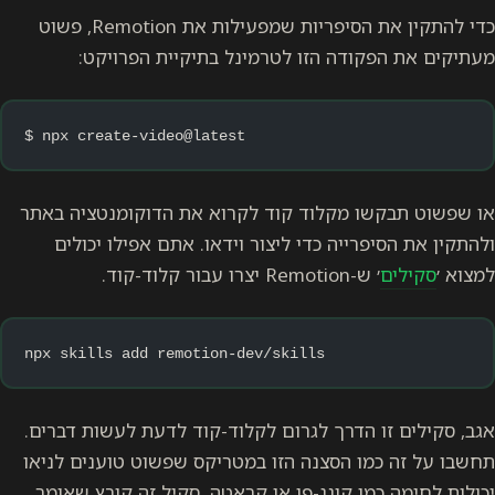
כדי להתקין את הסיפריות שמפעילות את Remotion, פשוט
מעתיקים את הפקודה הזו לטרמינל בתיקיית הפרויקט:
$ npx create-video@latest
או שפשוט תבקשו מקלוד קוד לקרוא את הדוקומנטציה באתר
ולהתקין את הסיפרייה כדי ליצור וידאו. אתם אפילו יכולים
למצוא ׳
סקילים
׳ ש-Remotion יצרו עבור קלוד-קוד.
npx skills add remotion-dev/skills
אגב, סקילים זו הדרך לגרום לקלוד-קוד לדעת לעשות דברים.
תחשבו על זה כמו הסצנה הזו במטריקס שפשוט טוענים לניאו
יכולות לחימה כמו קונג-פו או קראטה. סקיל זה קובץ שאומר