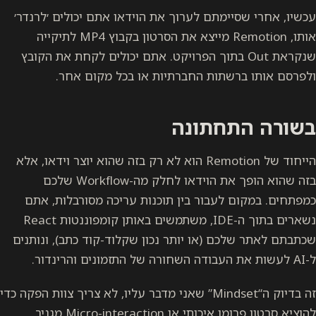
עכשיו, אחרי שסיימתם לערוך את הוידאו אתם יכולים ׳לרנדר׳
אותו, Remotion מייצא את הסרטון בקבוץ MP4 לתיקייה
שנקראת Out בתוך הפרויקט. אתם יכולים לקחת את הקובץ
ולפרסם אותו ברשתות החברתיות או בכל מקום אחר.
בשורה התחתונה
הייחוד של Remotion הוא לא רק בזה שהוא יוצר וידאו, אלא
בזה שהוא הופך את הוידאו לחלק מה-Workflow שלכם
כמפתחים. במקום לעבור בין תוכנות עריכה מסורבלות, אתם
נשארים בתוך ה-IDE, משתמשים באותן קומפוננטות React
שכתבתם לאתר שלכם (או יותר נכון שקלוד-קוד כתב), ונותנים
ל-AI לעשות את העבודה השחורה של התזמונים והרינדור.
זה בדיוק ה“Mindset” שאני מדבר עליו, לא צריך צוות הפקה כדי
להוציא סרטון פרומו איכותי או Micro-interaction מגניב