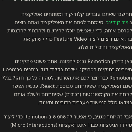
תחשבו שאתם עובדים קלוד-קוד ומפתחים אפליקציה
ב׳
וייב-קודינג
׳. סיימתם לפתח את האפליקציה ואתם רוצים
לפרסם אותה, כדי שאנשים יוכלו להירשם ולהתחיל להתנסות
בה, אתם רוצים ליצור Feature Video כדי לשווק את
האפליקציה והיכולות שלה.
כאן בדיוק Remotion נכנס לתמונה. אתם פשוט מתקינים
סיפרייה בתיקיית הפרויקט שלכם בקלוד-קוד, כותבים פרומפט ו-
Remotion כבר יוצר לכם את הסרטון. למה זה כל כך חזק? בגלל
שגם האפליקציה שפיתחתם מבוססת React, עכשיו אפשר
לקחת את הקומפוננטות (רכיבים) שפיתחתם ולשלב אותם
בוידאו כולל הנפשות מעברים כתוביות וסאונד.
אבל זה יותר מגניב, כי אפשר להשתמש ב-Remotion כדי ליצור
מיקרו אנימציות עברו אינטראקציות (Micro Interactions)