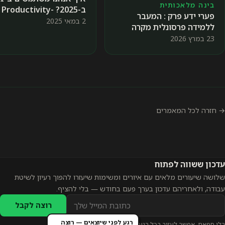
בינה מלאכותית
ב-2025? Productivity-
פערי ידע פרק : המעבר
Out, Well-Being-IN
2 במאי 2025
ללמידה פרסונלית מקרה
בוחן (חלק 1)
23 במרץ 2026
→ חזרה לכל המאמרים
עדכון ששווה לפתוח
שלושה שיעורים מלאים עם איורים ומשימות שיעזרו להפוך רעיון לשיטת
עבודה, ולאחריהם עדכון בערך פעם בחודש — בלי להציף.
כתובת
רוצה לקבל
אימייל
רגע לפני שיוצאים — רוצה
בלי ספאם. אפשר לעזוב בכל רגע.