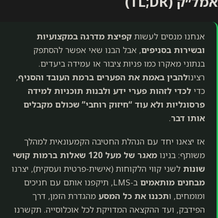
אמל״ק (TL;DR)
אנחנו מנסים לעשות
קפיצת מדרגה במקצועיות
ובשירות בסניפים
, אבל הבנו שאי אפשר להסתפק
בנתוני מאקרו כמו פניות ציבור או עמידה ביעדים.
רצינו
להבין באמת את הפערים ברמת העובד והסניף
,
כדי
לכדי לזהות
פערי ידע
ולבנות תוכניות למידה
פרסונליות ולא עוד “חיזוק רוחבי” שכולם מקבלים
אותו דבר
.
אז יצאנו יחד עם הנהלת החטיבה הקמעונאית למהלך
משותף: בנינו
מאגר של מעל 120 שאלות ברמות קושי
שונות
לשני קווי הלקוחות (אישית-פרטית ועסקית), יצרנו
מבחנים מותאמים
ב-LMS, תיקפנו אותם עם חניכים
ומומחים, ו
תכננו את כל המסע
מהגדרת הזמן, דרך
הפידבק, ועד ההקצאה המדויקת לכל אוכלוסייה. תקשרנו