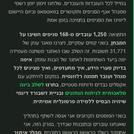
במייל לכל העובדות והעובדים, שלחנו זימון יומן רשמי
ממנהל אגף הסניפים ותקושרים בוואטסאפ וביום היישום
ליווינו את הסניפים בתמיכה בזמן אמת.
התוצאה:
1,250 עובדים מ-168 סניפים השיבו על
המבחן
, בשני קווים עסקיים, ויצרנו מאגר ענק של
31,771 תשובות. זה השלב שבו האתגר משתנה מעמידה
יפה ביעד השתתפות לאתגר של הבנת עומק:
איפה
בדיוק פערי הידע, איך מתעדפים, ואיך מציגים לכל
מנהל ועובד תמונה רלוונטית
. במקום להיתקע עם
אקסלים כבדים ודוחות סטטיים,
בחרנו
לשלב בינה
מלאכותית לניתוח הנתונים
ובניית דשבורד דינמי
שיהיה הבסיס ללמידה פרסונלית אמיתית
.
בשני הפוסטים הקרובים אני אנסה לשתף בתהליך
שאנחנו עוברים ובתובנות שבדרך. בפרק הזה, אני
אתמקד בשלב הראשון הראשון בתוכנית,
מהלך איתור