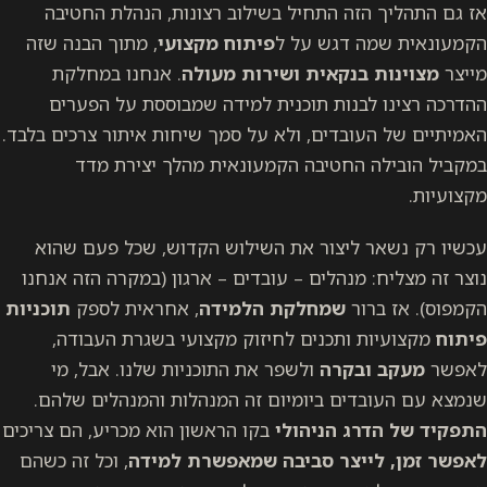
אז גם התהליך הזה התחיל בשילוב רצונות, הנהלת החטיבה
הקמעונאית שמה דגש על ל
פיתוח מקצועי
, מתוך הבנה שזה
מייצר
מצוינות בנקאית ושירות מעולה
. אנחנו במחלקת
ההדרכה רצינו לבנות תוכנית למידה שמבוססת על הפערים
האמיתיים של העובדים, ולא על סמך שיחות איתור צרכים בלבד.
במקביל הובילה החטיבה הקמעונאית מהלך יצירת מדד
מקצועיות.
עכשיו רק נשאר ליצור את השילוש הקדוש, שכל פעם שהוא
נוצר זה מצליח: מנהלים – עובדים – ארגון (במקרה הזה אנחנו
הקמפוס). אז ברור
שמחלקת הלמידה
, אחראית לספק
תוכניות
פיתוח
מקצועיות ותכנים לחיזוק מקצועי בשגרת העבודה,
לאפשר
מעקב ובקרה
ולשפר את התוכניות שלנו. אבל, מי
שנמצא עם העובדים ביומיום זה המנהלות והמנהלים שלהם.
התפקיד של הדרג הניהולי
בקו הראשון הוא מכריע, הם צריכים
לאפשר זמן, לייצר סביבה שמאפשרת למידה
, וכל זה כשהם