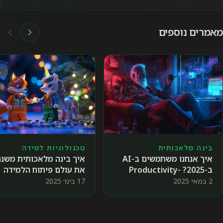
מאמרים נוספים
טכנולוגיות למידה
בינה מלאכותית
איך בינה מלאכותית משנה
איך אנחנו משתמשים ב-AI
את עולם פיתוח הלמידה
ב-2025? Productivity-
בארגונים? 🦄🦊
Out, Well-Being-IN
17 בינו׳ 2025
2 במאי 2025