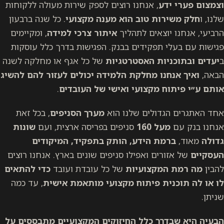
וצמצום
פערי ידע
, אנחנו רוצים לספק שירות מעולה ללקוחות
שלנו, ו
חלק משירות טוב הוא מענה מקצועי
. כל שנה ברבעון
הרביעי, אנחנו יוצאים לתהליך
איתור צרכי למידה
, ומקיימים
פגישות עם בעלי תפקידים בבנק. הפגישות בדרך כלל עוסקות
ב
יעדים ובתוכניות האסטרטגיות
של כל אגף או מחלקה לשנה
הבאה,
ואיך אנחנו מחלקת הלמידה יכולים לעזור להם להשיג
אותם ע״י פיתוח מקצועי ואישי של העובדים
.
אחד האתגרים הגדולים שלנו הוא
מערך הסניפים
, בכל זאת
אנחנו בנק עם
מעל 160
סניפים בפריסה ארצית, ועם
שונות
גדולה
מאוד,
ברמת הידע, הותק בתפקיד, המיקודים
העסקיים
של אזורים ואפילו סניפים שונים בארץ. אנחנו רוצים
להבין
מה רמת המקצועיות
של כל עובדת ועובד
כדי להתאים
לו או לה תוכנית פיתוח מקצועי מותאמת אישית
, עד כמה
שניתן.
הבעיה היא שבדרך כלל החיזוקים המקצועיים מתבססים על