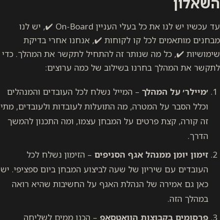
השאלון
עד עכשיו יש לנו את כל בעלי העניין On-Board ✔️, יש לנו
מבחנים מותאמים לכל קו לקוחות ✔️, אנחנו אחרי בדיקת
שימושיות ✔️, כל מה שנותר זה להתחיל לתקשר את המהלך. כדי
לתקשר את המהלך בחרנו בשילוב של כמה ערוצים:
׳מיילר׳ על המהלך
– המייל נשלח לכל העובדים והמנהלים
וכלל הסבר על המטרה, מה התועלות לעובדות ולעובדים, מתי
זה קורה, קצת פרטים על המבחן עצמו, ומה התכנון להמשך
הדרך.
זימון יומן ממנהל אגף הסניפים
– הזימון נשלח לכל
העובדים עם שיריון של שעה לביצוע המבחן ביום ספציפי. יש
כאן גם אמירה של הנהלת האגף על החשיבות שהיא רואה
במהלך הזה.
פרסומים בקבוצות הוואטסאפ
– הכנו ממים לשליחה