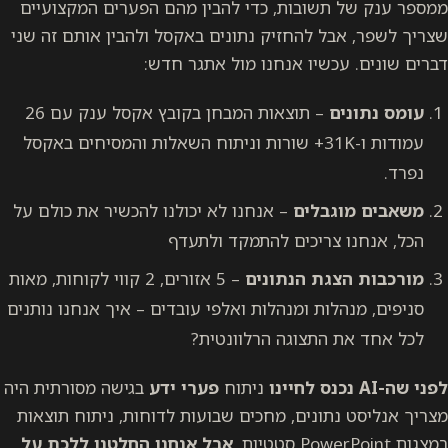
ממספר ענק של תשובות, כדי להבין מהם הפערים המקצועיים
שצריך לשפר, אבל להחזיק נתונים באקסל ולהבין אותם זה שני
דברים שונים. עכשיו אנחנו מול אתגר חדש:
עומס נתונים
– תוצאות המבחן בקובץ אקסל ענק עם 26
עמודות ו-31K+ שורות וניתוח השאלות והמסיחים באקסל
נפרד.
משאבים מוגבלים
– אנחנו לא יכולנו להכשיר את כולם על
הכל, אנחנו צריכים להתמקד ולתעדף
מורכבות הצגת הנתונים
– 5 אזורים, 2 קווי לקוחות, מאות
סניפים, מנהלות ומנהלות ואלפי עובדים – איך אנחנו נותנים
לכל אחד את התצוגה הרלוונטית?
לפני שה-AI נכנס לחיינו
ניתוח
פערי ידע
בגישה מסורתית היה
מצריך אנליסט נתונים, מחכים שבועות לדוחות, ניתוח תוצאות
במצגות PowerPoint סטטיות.
אבל אנחנו החלטנו ללכת על