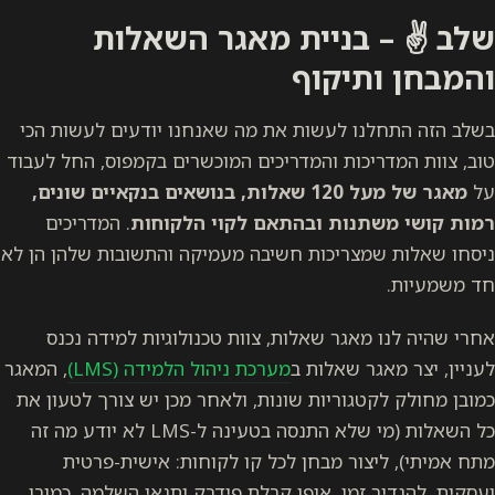
שלב ✌️ – בניית מאגר השאלות
והמבחן ותיקוף
בשלב הזה התחלנו לעשות את מה שאנחנו יודעים לעשות הכי
טוב, צוות המדריכות והמדריכים המוכשרים בקמפוס, החל לעבוד
על
מאגר של מעל 120 שאלות, בנושאים בנקאיים שונים,
רמות קושי משתנות ובהתאם לקוי הלקוחות
. המדריכים
ניסחו שאלות שמצריכות חשיבה מעמיקה והתשובות שלהן הן לא
חד משמעיות.
אחרי שהיה לנו מאגר שאלות, צוות טכנולוגיות למידה נכנס
לעניין, יצר מאגר שאלות ב
מערכת ניהול הלמידה (LMS)
, המאגר
כמובן מחולק לקטגוריות שונות, ולאחר מכן יש צורך לטעון את
כל השאלות (מי שלא התנסה בטעינה ל-LMS לא יודע מה זה
מתח אמיתי), ליצור מבחן לכל קו לקוחות: אישית-פרטית
ועסקית, להגדיר זמן, אופן קבלת פידבק ותנאי השלמה. כמובן