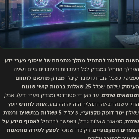
השנה החלטנו להתחיל מהלך מתפתח של איסוף פערי ידע
.
המהלך התחיל במבדק לכל העובדות והעובדים ביום ושעה
ספציפי, כשכל עובדת ועובד קיבלו
מבדק מותאם לתחום
העיסוק
שלהם שכלל
25 שאלות ברמות קושי שונות
ומנושאים שונים
, עד כאן די סטנדרטי (מבדק פערי ידע). אבל,
החל משנה הבאה התהליך הזה יהיה קבוע.
אחת לחודש
יופץ
שאלון ״
מד דופק מקצועי
״, שיכלול
5 שאלות בנושאים ורמות
שונות
, ממאגר שאלות גודל, ויאפשר להתחיל
לאסוף מידע על
הפערים המקצועיים
, רק כדי שנוכל
לספק למידה מותאמת
שתעזור להתגבר עליהם.