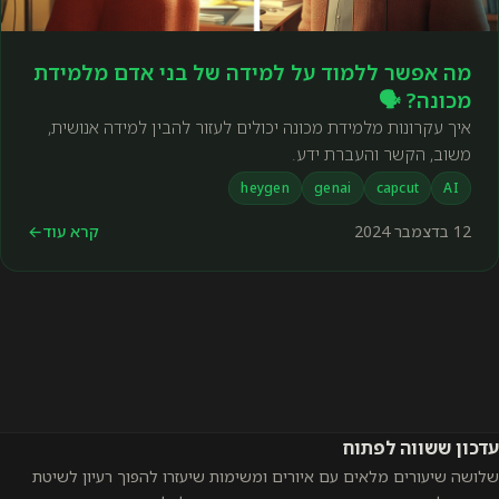
מה אפשר ללמוד על למידה של בני אדם מלמידת
מכונה? 🗣️
איך עקרונות מלמידת מכונה יכולים לעזור להבין למידה אנושית,
משוב, הקשר והעברת ידע.
heygen
genai
capcut
AI
12 בדצמבר 2024
קרא עוד
←
עדכון ששווה לפתוח
שלושה שיעורים מלאים עם איורים ומשימות שיעזרו להפוך רעיון לשיטת