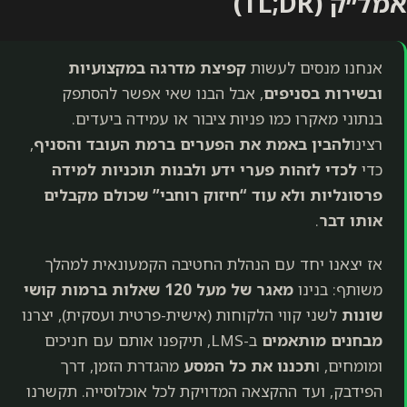
אמל״ק (TL;DR)
אנחנו מנסים לעשות
קפיצת מדרגה במקצועיות
ובשירות בסניפים
, אבל הבנו שאי אפשר להסתפק
בנתוני מאקרו כמו פניות ציבור או עמידה ביעדים.
רצינו
להבין באמת את הפערים ברמת העובד והסניף
,
כדי
לכדי לזהות
פערי ידע
ולבנות תוכניות למידה
פרסונליות ולא עוד “חיזוק רוחבי” שכולם מקבלים
אותו דבר
.
אז יצאנו יחד עם הנהלת החטיבה הקמעונאית למהלך
משותף: בנינו
מאגר של מעל 120 שאלות ברמות קושי
שונות
לשני קווי הלקוחות (אישית-פרטית ועסקית), יצרנו
מבחנים מותאמים
ב-LMS, תיקפנו אותם עם חניכים
ומומחים, ו
תכננו את כל המסע
מהגדרת הזמן, דרך
הפידבק, ועד ההקצאה המדויקת לכל אוכלוסייה. תקשרנו