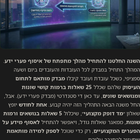
השנה החלטנו להתחיל מהלך מתפתח של איסוף פערי ידע
.
המהלך התחיל במבדק לכל העובדות והעובדים ביום ושעה
ספציפי, כשכל עובדת ועובד קיבלו
מבדק מותאם לתחום
העיסוק
שלהם שכלל
25 שאלות ברמות קושי שונות
ומנושאים שונים
, עד כאן די סטנדרטי (מבדק פערי ידע). אבל,
החל משנה הבאה התהליך הזה יהיה קבוע.
אחת לחודש
יופץ
שאלון ״
מד דופק מקצועי
״, שיכלול
5 שאלות בנושאים ורמות
שונות
, ממאגר שאלות גודל, ויאפשר להתחיל
לאסוף מידע על
הפערים המקצועיים
, רק כדי שנוכל
לספק למידה מותאמת
שתעזור להתגבר עליהם.