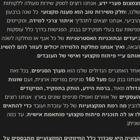
וצמצום
פערי ידע
, אנחנו רוצים לספק שירות מעולה ללקוחות
שלנו, ו
חלק משירות טוב הוא מענה מקצועי
. כל שנה ברבעון
הרביעי, אנחנו יוצאים לתהליך
איתור צרכי למידה
, ומקיימים
פגישות עם בעלי תפקידים בבנק. הפגישות בדרך כלל עוסקות
ב
יעדים ובתוכניות האסטרטגיות
של כל אגף או מחלקה לשנה
הבאה,
ואיך אנחנו מחלקת הלמידה יכולים לעזור להם להשיג
אותם ע״י פיתוח מקצועי ואישי של העובדים
.
אחד האתגרים הגדולים שלנו הוא
מערך הסניפים
, בכל זאת
אנחנו בנק עם
מעל 160
סניפים בפריסה ארצית, ועם
שונות
גדולה
מאוד,
ברמת הידע, הותק בתפקיד, המיקודים
העסקיים
של אזורים ואפילו סניפים שונים בארץ. אנחנו רוצים
להבין
מה רמת המקצועיות
של כל עובדת ועובד
כדי להתאים
לו או לה תוכנית פיתוח מקצועי מותאמת אישית
, עד כמה
שניתן.
הבעיה היא שבדרך כלל החיזוקים המקצועיים מתבססים על