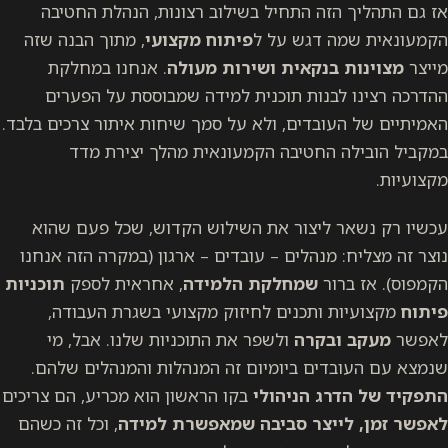
אז גם התהליך הזה התחיל בשילוב רצונות, הנהלת החטיבה
הקמעונאית שמה דגש על ל
פיתוח מקצועי
, מתוך הבנה שזה
מייצר
מצוינות בנקאית ושירות מעולה
. אנחנו במחלקת
ההדרכה רצינו לבנות תוכנית למידה שמבוססת על הפערים
האמיתיים של העובדים, ולא על סמך שיחות איתור צרכים בלבד.
במקביל הובילה החטיבה הקמעונאית מהלך יצירת מדד
מקצועיות.
עכשיו רק נשאר ליצור את השילוש הקדוש, שכל פעם שהוא
נוצר זה מצליח: מנהלים – עובדים – ארגון (במקרה הזה אנחנו
הקמפוס). אז ברור
שמחלקת הלמידה
, אחראית לספק
תוכניות
פיתוח
מקצועיות ותכנים לחיזוק מקצועי בשגרת העבודה,
לאפשר
מעקב ובקרה
ולשפר את התוכניות שלנו. אבל, מי
שנמצא עם העובדים ביומיום זה המנהלות והמנהלים שלהם.
התפקיד של הדרג הניהולי
בקו הראשון הוא מכריע, הם צריכים
לאפשר זמן, לייצר סביבה שמאפשרת למידה
, וכל זה כשהם