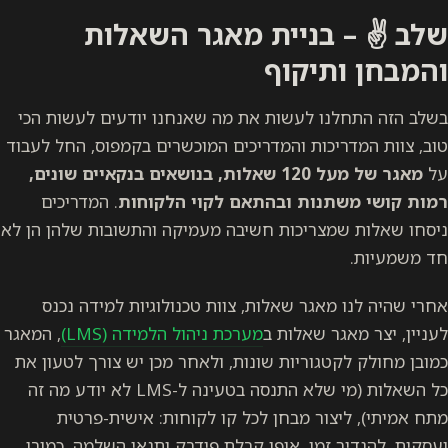
שלב ✌️ – בניית מאגר השאלות
והמבחן ותיקוף
בשלב הזה התחלנו לעשות את מה שאנחנו יודעים לעשות הכי
טוב, צוות המדריכות והמדריכים המוכשרים בקמפוס, החל לעבוד
על
מאגר של מעל 120 שאלות, בנושאים בנקאיים שונים,
רמות קושי משתנות ובהתאם לקוי הלקוחות
. המדריכים
ניסחו שאלות שמצריכות חשיבה מעמיקה והתשובות שלהן הן לא
חד משמעיות.
אחרי שהיה לנו מאגר שאלות, צוות טכנולוגיות למידה נכנס
לעניין, יצר מאגר שאלות ב
מערכת ניהול הלמידה (LMS)
, המאגר
כמובן מחולק לקטגוריות שונות, ולאחר מכן יש צורך לטעון את
כל השאלות (מי שלא התנסה בטעינה ל-LMS לא יודע מה זה
מתח אמיתי), ליצור מבחן לכל קו לקוחות: אישית-פרטית
ועסקית, להגדיר זמן, אופן קבלת פידבק ותנאי השלמה. כמובן