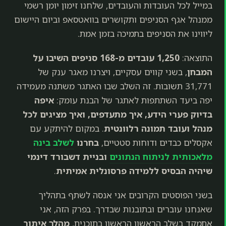
במייל לכל העובדות והעובדים, שלחנו זימון יומן רשמי
ממנהל אגף הסניפים ותקושרים בוואטסאפ וביום היישום
ליווינו את הסניפים בתמיכה בזמן אמת.
התוצאה:
1,250 עובדים מ-168 סניפים השיבו על
המבחן
, בשני קווים עסקיים, ויצרנו מאגר ענק של
31,771 תשובות. זה השלב שבו האתגר משתנה מעמידה
יפה ביעד השתתפות לאתגר של הבנת עומק:
איפה
בדיוק פערי הידע, איך מתעדפים, ואיך מציגים לכל
מנהל ועובד תמונה רלוונטית
. במקום להיתקע עם
אקסלים כבדים ודוחות סטטיים,
בחרנו
לשלב בינה
מלאכותית לניתוח הנתונים
ובניית דשבורד דינמי
שיהיה הבסיס ללמידה פרסונלית אמיתית
.
בשני הפוסטים הקרובים אני אנסה לשתף בתהליך
שאנחנו עוברים ובתובנות שבדרך. בפרק הזה, אני
אתמקד בשלב הראשון הראשון בתוכנית,
מהלך איתור