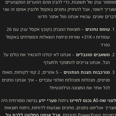
ממספר ענק של תשובות, כדי להבין מהם הפערים המקצועיים
שצריך לשפר, אבל להחזיק נתונים באקסל ולהבין אותם זה שני
דברים שונים. עכשיו אנחנו מול אתגר חדש:
עומס נתונים
– תוצאות המבחן בקובץ אקסל ענק עם 26
עמודות ו-31K+ שורות וניתוח השאלות והמסיחים באקסל
נפרד.
משאבים מוגבלים
– אנחנו לא יכולנו להכשיר את כולם על
הכל, אנחנו צריכים להתמקד ולתעדף
מורכבות הצגת הנתונים
– 5 אזורים, 2 קווי לקוחות, מאות
סניפים, מנהלות ומנהלות ואלפי עובדים – איך אנחנו נותנים
לכל אחד את התצוגה הרלוונטית?
לפני שה-AI נכנס לחיינו
ניתוח
פערי ידע
בגישה מסורתית היה
מצריך אנליסט נתונים, מחכים שבועות לדוחות, ניתוח תוצאות
במצגות PowerPoint סטטיות.
אבל אנחנו החלטנו ללכת על