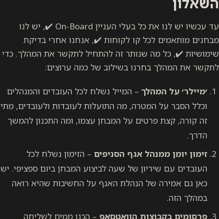
השאלון
עד עכשיו יש לנו את כל בעלי העניין On-Board ✔️, יש לנו
מבחנים מותאמים לכל קו לקוחות ✔️, אנחנו אחרי בדיקת
שימושיות ✔️, כל מה שנותר זה להתחיל לתקשר את המהלך. כדי
לתקשר את המהלך בחרנו בשילוב של כמה ערוצים:
׳מיילר׳ על המהלך
– המייל נשלח לכל העובדים והמנהלים
וכלל הסבר על המטרה, מה התועלות לעובדות ולעובדים, מתי
זה קורה, קצת פרטים על המבחן עצמו, ומה התכנון להמשך
הדרך.
זימון יומן ממנהל אגף הסניפים
– הזימון נשלח לכל
העובדים עם שיריון של שעה לביצוע המבחן ביום ספציפי. יש
כאן גם אמירה של הנהלת האגף על החשיבות שהיא רואה
במהלך הזה.
פרסומים בקבוצות הוואטסאפ
– הכנו ממים לשליחה