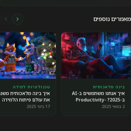
מאמרים נוספים
טכנולוגיות למידה
בינה מלאכותית
איך בינה מלאכותית משנה
איך אנחנו משתמשים ב-AI
את עולם פיתוח הלמידה
ב-2025? Productivity-
בארגונים? 🦄🦊
Out, Well-Being-IN
17 בינו׳ 2025
2 במאי 2025