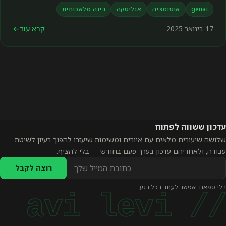
genai
אוטומציה
אנליטקה
בינה מלאכותית
17 בינואר 2025
קרא עוד
←
עדכון ששווה לפתוח
שלושה שיעורים מלאים עם איורים ומשימות שיעזרו להפוך רעיון לשיטת
עבודה, ולאחריהם עדכון בערך פעם בחודש — בלי להציף.
כתובת
רוצה לקבל
אימייל
בלי ספאם. אפשר לעזוב בכל רגע.
להרשמה
// avi levi
לעדכונים