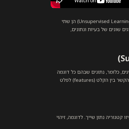
למידה מונחית (Supervised Learning) ולמידה בלתי-מונחית (Unsupervised Learning) הן שתי
ים שונים של בעיות ונתונים,
ים, כלומר, נתונים שבהם כל דוגמה
מזוהה עם תווית או ערך יעד ידוע. מטרת המודל היא ללמוד את הקשר בין הקלט (features) לפלט
זות לאיזו קטגוריה נתון שייך. לדוגמה, זיהוי