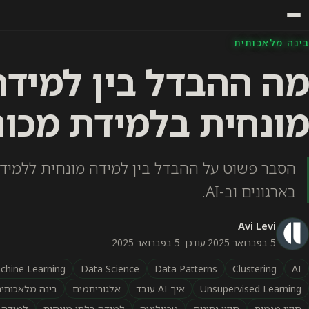
בינה מלאכותית
מה ההבדל בין למידה
מונחית בלמידת מכונ
הסבר פשוט על ההבדל בין למידה מונחית ללמידה
בארגונים וב-AI.
Avi Levi
5 בפברואר 2025
·
עודכן: 5 בפברואר 2025
chine Learning
Data Science
Data Patterns
Clustering
AI
Unsupervised Learning
איך AI עובד
אלגוריתמים
בינה מלאכותי
חיזוי מגמות
חיזוי נתונים
טכנולוגיה
למידה בלתי מונחית
למידה 