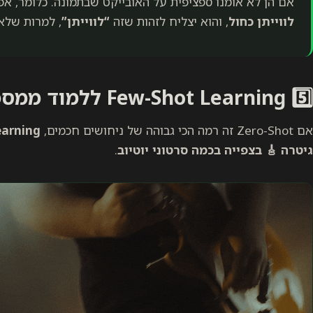
אם הן לא אומנו ספציפית על האובייקט שבתמונה. כלומר, א
לווייתן כחול
, והוא יצליח לזהות שזה
“לווייתן”
, למרות שלא 
5️⃣ Few-Shot Learning ללמוד ממספר דוגמאות
אם Zero-Shot זה רמה הכי גבוהה של ניחושים חכמים,
גיטרה 🎸
בצפייה בכמה סרטוני יוטיוב
.