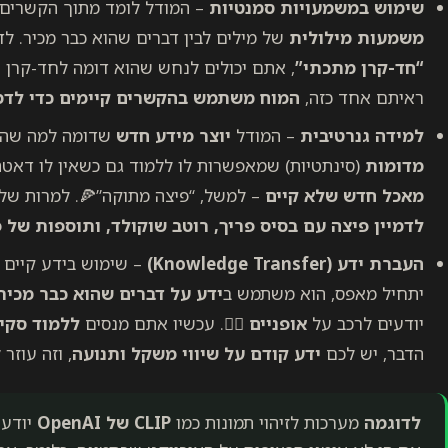
שימוש במשמעויות סמנטיות
– המודל לומד מתוך הקשרים ק
משמעות מילולית
של מילים לבין דברים שהוא כבר מכיר. ל
“חד-קרן מתכתי”
, אתם יכולים לנחש שהוא דומה לחד-קרן ר
ראיתם אחד כזה,
המוח משתמש בהקשרים קיימים כדי לדמי
למידה גנרטיבית
– המודל
יוצר מידע חדש
שדומה למה שהוא 
מדומות
(סינתטיות) שמאפשרות לו ללמוד גם כשאין לו דאטה
מאכל חדש שלא קיים
– למשל, “פיצה מתוקה”🍕. למרות שלא
לדמיין פיצה עם בסיס פריך, רוטב שוקולד, ותוספות של 
העברת ידע (Knowledge Transfer)
– שימוש בידע קיים 
יתחיל מאפס, הוא משתמש ב
ידע על דברים שהוא כבר מכיר
יודעים לרכב על
אופניים
🚴‍♂️. עכשיו אתם מנסים
ללמוד סקי
הדבר, יש לכם
ידע קודם על שיווי משקל ותנועה
, וזה עוזר
לדוגמה
מערכות לזיהוי תמונות כמו
CLIP של OpenAI
יודעו