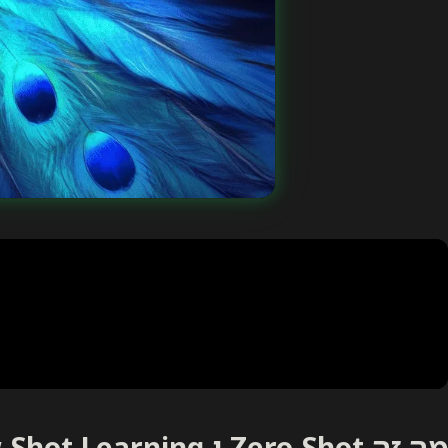
מה זה Zero-Shot ו-Few-Shot Learning? ⛹