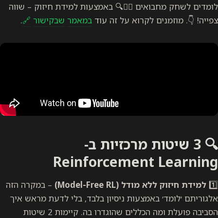
לומדים לשחק מחבואים 🏃‍♂️🔍 באמצעות למידת חיזוק – שווה
צפייה! 👇. מוזמנים לקרוא על זה עוד
במאמר
שבקישור
🔗
.
🔍 3 שיטות מרכזיות ב-
Reinforcement Learning
1️⃣
למידת חיזוק ללא מודל (Model-Free RL)
– במקרה הזה
אלגוריתם ׳לומד׳ באמצעות ניסיון בלבד, בלי לדעת מראש איך
הסביבה פועלת ומה הכללים שהוגדרו בה. קיימות 2 שיטות