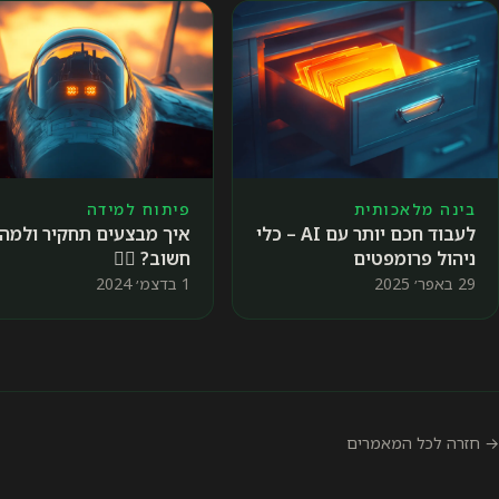
בינה מלאכותית
פיתוח למידה
לעבוד חכם יותר עם AI – כלי
איך מבצעים תחקיר ולמה 
ניהול פרומפטים
חשוב? 🕵️‍♀️
29 באפר׳ 2025
1 בדצמ׳ 2024
→ חזרה לכל המאמרים