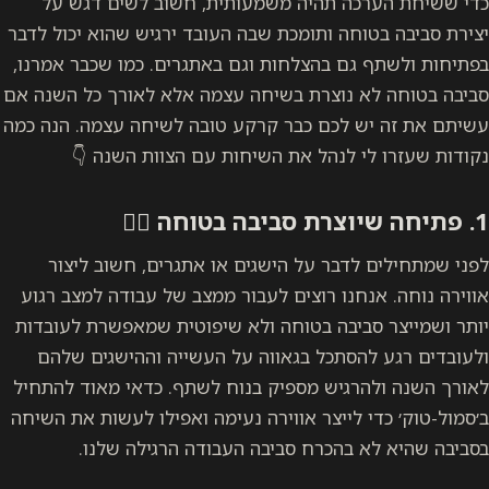
כדי ששיחת הערכה תהיה משמעותית, חשוב לשים דגש על
יצירת סביבה בטוחה ותומכת שבה העובד ירגיש שהוא יכול לדבר
בפתיחות ולשתף גם בהצלחות וגם באתגרים. כמו שכבר אמרנו,
סביבה בטוחה לא נוצרת בשיחה עצמה אלא לאורך כל השנה אם
עשיתם את זה יש לכם כבר קרקע טובה לשיחה עצמה. הנה כמה
נקודות שעזרו לי לנהל את השיחות עם הצוות השנה 👇
1. פתיחה שיוצרת סביבה בטוחה
🧘‍♂️
לפני שמתחילים לדבר על הישגים או אתגרים, חשוב ליצור
אווירה נוחה. אנחנו רוצים לעבור ממצב של עבודה למצב רגוע
יותר ושמייצר סביבה בטוחה ולא שיפוטית שמאפשרת לעובדות
ולעובדים רגע להסתכל בגאווה על העשייה וההישגים שלהם
לאורך השנה ולהרגיש מספיק בנוח לשתף. כדאי מאוד להתחיל
ב׳סמול-טוק׳ כדי לייצר אווירה נעימה ואפילו לעשות את השיחה
בסביבה שהיא לא בהכרח סביבה העבודה הרגילה שלנו.