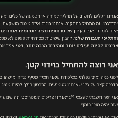
אנחנו רגילים לחשוב על תהליך למידה או הטמעה של כלים ומערכ
״הדרכה״. זה מתחיל בתחקור, אנחנו בונים איזה מצגת מושקעת, 
איזה לומדה. אבל
בעידן של טרנספורמציה יומיומית אנחנו צ
והתליכי העבודה שלנו
, להבין ששיטות מסורתיות פשוט לא מספ
צריכים להיות יעילים יותר ומהירים הרבה יותר
, ואני אגיד 
אני רוצה להתחיל בוידוי קטן.
לפני כמה ימים נפלתי במלכודת שאני תמיד מטיף נגדה. מישהו בארג
הדרכה קצר על כלי שאנחנו מטמיעים. הסרטון הולך להיות מוצג ב
אני ישר חשבתי לעצמי 💭: ״אנחנו צריכים ׳אפטריסט׳ וזה שבועיי
שזה יהיה מוכן בזמן״.
אבל אז נזכרתי בשלפני כמה זמן הכרתי את
Remotion