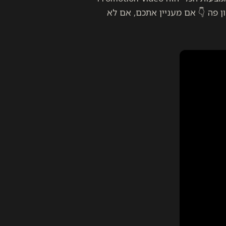
 פה 👇 אם מעניין אתכם, אם לא