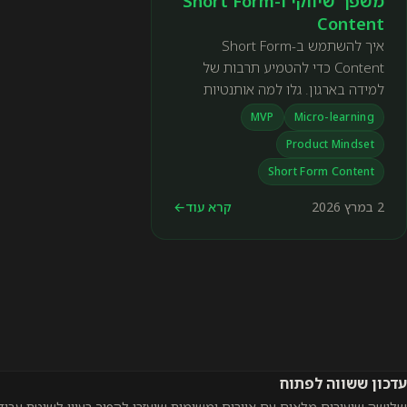
משפך שיווקי ו-Short Form
Content
‫איך להשתמש ב-Short Form
Content כדי להטמיע תרבות של
למידה בארגון. גלו למה אותנטיות
ומהירות בבניית תוכן מנצחות הפקות
MVP
Micro-learning
יקרות ומייצרות אימוץ אמיתי בשטח.
Product Mindset
Short Form Content
2 במרץ 2026
קרא עוד
←
עדכון ששווה לפתוח
שלושה שיעורים מלאים עם איורים ומשימות שיעזרו להפוך רעיון לשיטת עבוד