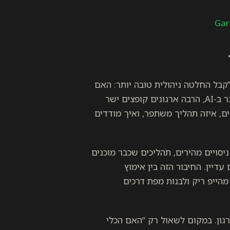
קבל החלטה ניהולית טובה יותר: האם
עכשיו הזמן להתנסות, להמתין, או להטמיע בצורה רחבה. כשמדובר ב-AI, הרבה ארגונים קופצים ישר
ם, איזה תהליך משתפר, ואיך מודדים
חלק יוזמות AI לשלושה סוגים: ניסויים מהירים, תהליכים שכבר מוכנים
יין. החיבור הזה בין אימוץ
מהייפ ריק ולבנות מפת דרכים
מודל הזה בכל פעם שעולה כלי AI חדש בארגון. במקום לשאול רק “האם הכלי