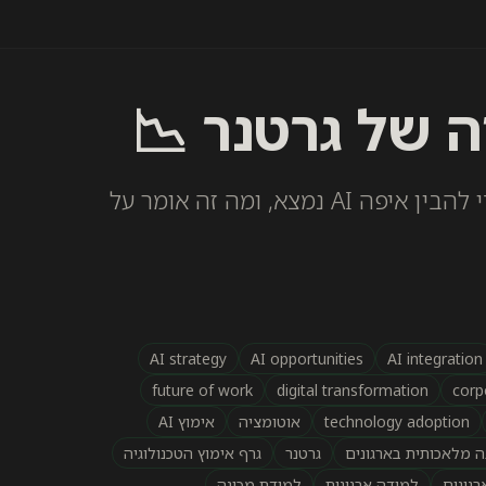
ה של גרטנר 📉
איך להשתמש בגרף Hype Cycle של Gartner כדי להבין איפה AI נמצא, ומה זה אומר על
AI strategy
AI opportunities
AI integration
future of work
digital transformation
corp
technology adoption
אוטומציה
אימוץ AI
ה מלאכותית בארגונים
גרטנר
גרף אימוץ הטכנולוגיה
למידה ארגונית
למידת מכונה