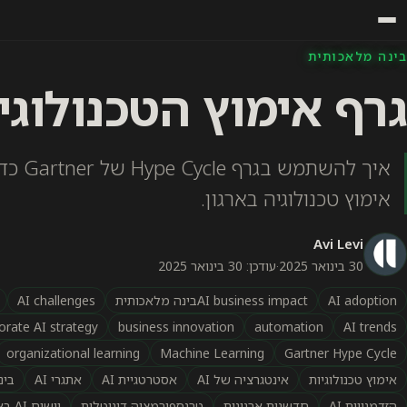
בינה מלאכותית
גרף אימוץ הטכנולוגי
אימוץ טכנולוגיה בארגון.
Avi Levi
30 בינואר 2025
·
עודכן: 30 בינואר 2025
AI adoption
AI business impactבינה מלאכותית
AI challenges
orate AI strategy
business innovation
automation
AI trends
organizational learning
Machine Learning
Gartner Hype Cycle
אימוץ טכנולוגיות
אינטגרציה של AI
אסטרטגיית AI
אתגרי AI
בינ
הזדמנויות AI
חדשנות ארגונית
טרנספורמציה דיגיטלית
יישום AI בארגונים