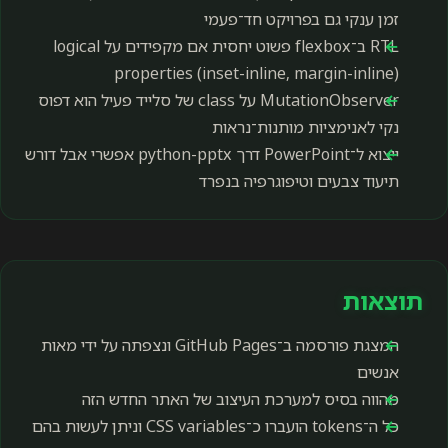
זמן ענקי גם בפרויקט חד־פעמי
RTL ב־flexbox פשוט יחסית אם מקפידים על logical
properties (inset-inline, margin-inline)
MutationObserver על class של סלייד פעיל הוא דפוס
נקי לאנימציות מותנות־נראות
ייצוא ל־PowerPoint דרך python-pptx אפשרי אבל דורש
תיעוד צבעים וטיפוגרפיה בנפרד
תוצאות
המצגת פורסמה ב־GitHub Pages ונצפתה על ידי מאות
אנשים
מהווה בסיס למערכת העיצוב של האתר החדש הזה
כל ה־tokens הועברו כ־CSS variables וניתן לעשות בהם