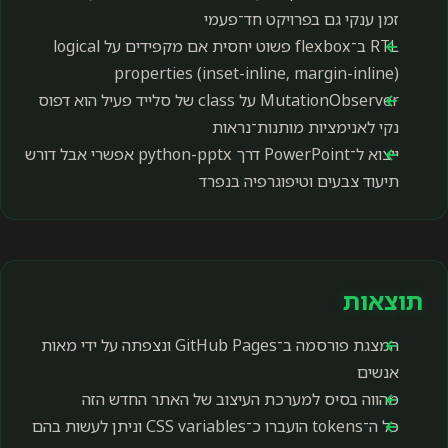
זמן ענקי גם בפרויקט חד־פעמי
RTL ב־flexbox פשוט יחסית אם מקפידים על logical
properties (inset-inline, margin-inline)
MutationObserver על class של סלייד פעיל הוא דפוס
נקי לאנימציות מותנות־נראות
ייצוא ל־PowerPoint דרך python-pptx אפשרי אבל דורש
תיעוד צבעים וטיפוגרפיה בנפרד
תוצאות
המצגת פורסמה ב־GitHub Pages ונצפתה על ידי מאות
אנשים
מהווה בסיס למערכת העיצוב של האתר החדש הזה
כל ה־tokens הועברו כ־CSS variables וניתן לעשות בהם