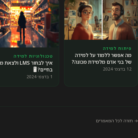
פיתוח למידה
מה אפשר ללמוד על למידה
טכנולוגיות למידה
של בני אדם מלמידת מכונה?
איך לבחור LMS ולצאת
🗣️
12 בדצמ׳ 2024
בחיים? 🖥️
1 בדצמ׳ 2024
→ חזרה לכל המאמרים