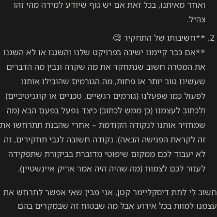
ואחד מאיתנו, בכל זאת אם יש גוף שיודע למידה מהי זהו
צה״ל.
**חשיבותו של התחקיר 🧐
**אם כבר קיימנו ישיבה בפרויקט שלנו והשגנו או לא השגנו
את המטרה חשוב שנתחקר את מה שקרה ונבין מה הדברים
שעשינו טוב יותר או פחות, מה הגורמים שהובילו אותנו
לפעול כמו שפעלנו (גורמים רגשיים, טכניים או קוגניטיביים)
ולכתוב לעצמנו (כן ממש לכתוב) כיצד נפעל בפעם הבא (מה
שמחזיר אותנו לנקודה הקודמת – אחרי שהבנת תתרחשו את
זה לקראת הפגישה הבאה). נקודה חשובה לגבי תחקירים, זה
לא יעבוד לכם ממקום שיפוטי מדוברת בביקורת שתפקידה
לעזור לכם לצמוח (מה שהיה היה אמר אריק איינשטיין).
חשוב לי לתת דיסקליימר קטן, אני מבין שאי אפשר לתרחש את
עצמנו למוות בכל אירוע אבל מה שבטוח זה שבמקרים בהם