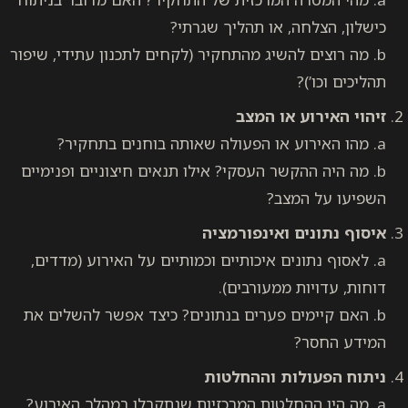
כישלון, הצלחה, או תהליך שגרתי?
b. מה רוצים להשיג מהתחקיר (לקחים לתכנון עתידי, שיפור
תהליכים וכו’)?
זיהוי האירוע או המצב
a. מהו האירוע או הפעולה שאותה בוחנים בתחקיר?
b. מה היה ההקשר העסקי? אילו תנאים חיצוניים ופנימיים
השפיעו על המצב?
איסוף נתונים ואינפורמציה
a. לאסוף נתונים איכותיים וכמותיים על האירוע (מדדים,
דוחות, עדויות ממעורבים).
b. האם קיימים פערים בנתונים? כיצד אפשר להשלים את
המידע החסר?
ניתוח הפעולות וההחלטות
a. מה היו ההחלטות המרכזיות שנתקבלו במהלך האירוע?