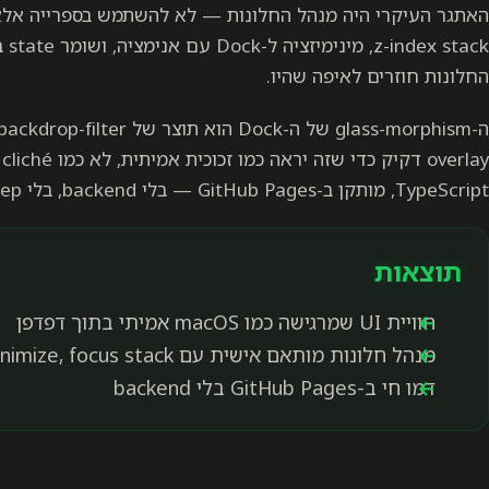
החלונות חוזרים לאיפה שהיו.
TypeScript, מותקן ב-GitHub Pages — בלי backend, בלי build step מורכב.
תוצאות
חוויית UI שמרגישה כמו macOS אמיתי בתוך דפדפן
מנהל חלונות מותאם אישית עם drag, resize, minimize, focus stack
דמו חי ב-GitHub Pages בלי backend