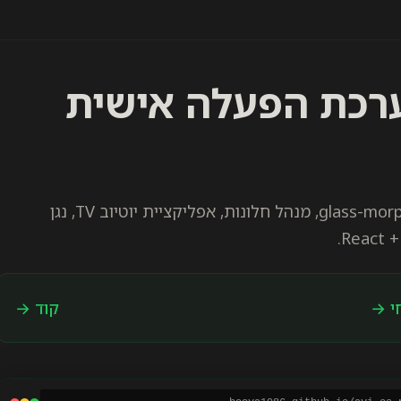
avi-os- — מערכת הפעלה אישית
תיק עבודות בסגנון macOS שרץ בדפדפן — Dock עם glass-morphism, מנהל חלונות, אפליקציית יוטיוב TV, נגן
י →
קוד →