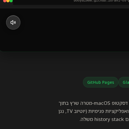
booya1986.github.io/avi-os-
GitHub Pages
Gl
תיק עבודות שלא מרגיש כמו תיק עבודות. avi-os-portfolio הוא דסקטופ macOS-מטרה שרץ בתוך
הדפדפן — Dock בתחתית, חלונות שאפשר לגרור ולשנות גודל, ואפליקציות פנימיות (יוטיוב TV, נגן
ה.