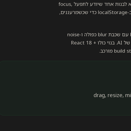
האתגר העיקרי היה מנהל החלונות — לא להשתמש בספרייה אלא לבנות אחד שיודע לתפעל focus,
z-index stack, מינימיזציה ל-Dock עם אנימציה, ושומר state ב-localStorage כדי שכשמרעננים,
ה-glass-morphism של ה-Dock הוא תוצר של backdrop-filter עם שכבת blur כפולה ו-noise
overlay דקיק כדי שזה יראה כמו זכוכית אמיתית, לא כמו cliché של AI. בנוי כולו React 18 +