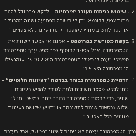
. שימוש בניסוח מעורר יצירתיות
– לבקש מהמודל להיות
פחות צפוי, לדוגמא: “תן לי תשובה מפתיעה ושונה מהרגיל.”
או “נסה לחשוב מחוץ לקופסה ולתת רעיונות לא צפויים.”
בקשה מפורשת בפרומפט –
אמנם אי אפשר לשנות את
הטמפרטורה, אבל אפשר להוסיף לפרומפט ערך טמפרטורה
ספציפי: “ענה לי כאילו הטמפרטורה היא 0.2” או “ענהכאילו
הטמפרטורה היא 1.5”
הדמיית טמפרטורה גבוהה בבקשת “רעיונות חלופיים”
–
ניתן לבקש מספר תשובות ולתת למודל להציע רעיונות
שונים, כדי לדמות טמפרטורה גבוהה יותר, למשל: “תן לי
שלוש גרסאות שונות לתשובה.” או “תציע שלושה רעיונות
מגוונים ככל האפשר.”
נכון, הטמפרטורה עצמה לא ניתנת לשינוי בממשק, אבל בעזרת