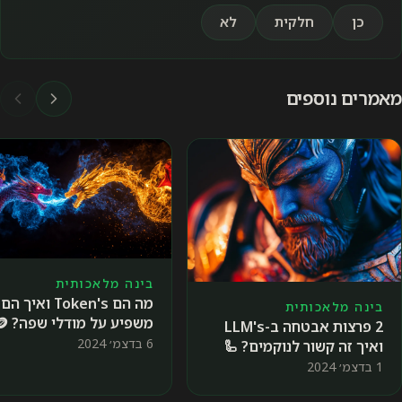
כן
חלקית
לא
מאמרים נוספים
בינה מלאכותית
מה הם Token's ואיך הם
בינה מלאכותית
משפיע על מודלי שפה? 🪙
2 פרצות אבטחה ב-LLM's
6 בדצמ׳ 2024
ואיך זה קשור לנוקמים? 🦾
1 בדצמ׳ 2024