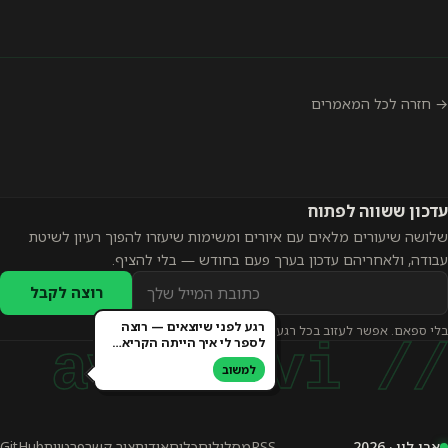
→ חזרה לכל המאמרים
עדכון ששווה לפתוח
שלושה שיעורים מלאים עם איורים ומשימות שיעזרו להפוך רעיון לשיטת
עבודה, ולאחריהם עדכון בערך פעם בחודש — בלי להציף.
כתובת
רוצה לקבל
אימייל
רגע לפני שיוצאים — רוצה
בלי ספאם. אפשר לעזוב בכל רגע.
להרשמה
לספר לי איך הייתה הקריא…
// avi levi
לעדכונים
למשוב
אבי לוי · 2026
RSS
מסלולים
כלים
אודות
צור קשר
פרטיות
GitHub