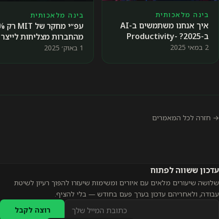
בינה מלאכותית
בינה מלאכותית
איך אנחנו משתמשים ב-AI
עפ״י מחקר 
ב-2025? Productivity-
מהחברות מצליחות לייצר
Out, Well-Being-IN
2 במאי 2025
1 באוק׳ 2025
למה ומה אפשר לעשות
אחרת?
→ חזרה לכל המאמרים
עדכון ששווה לפתוח
שלושה שיעורים מלאים עם איורים ומשימות שיעזרו להפוך רעיון לשיטת
עבודה, ולאחריהם עדכון בערך פעם בחודש — בלי להציף.
כתובת
רוצה לקבל