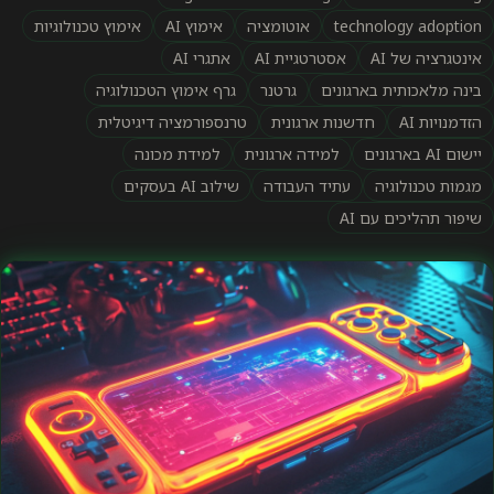
technology adoption
אוטומציה
אימוץ AI
אימוץ טכנולוגיות
אינטגרציה של AI
אסטרטגיית AI
אתגרי AI
בינה מלאכותית בארגונים
גרטנר
גרף אימוץ הטכנולוגיה
הזדמנויות AI
חדשנות ארגונית
טרנספורמציה דיגיטלית
יישום AI בארגונים
למידה ארגונית
למידת מכונה
מגמות טכנולוגיה
עתיד העבודה
שילוב AI בעסקים
שיפור תהליכים עם AI