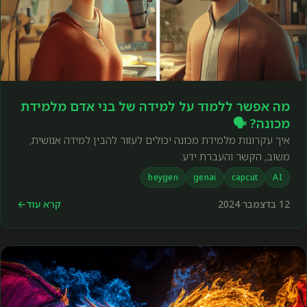
מה אפשר ללמוד על למידה של בני אדם מלמידת
מכונה? 🗣️
איך עקרונות מלמידת מכונה יכולים לעזור להבין למידה אנושית,
משוב, הקשר והעברת ידע.
heygen
genai
capcut
AI
12 בדצמבר 2024
קרא עוד
←