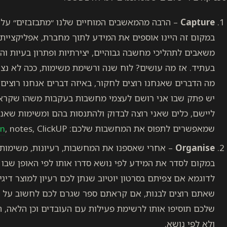
Capture
– הרבה מהמאשבים המוחיים שלנו ״מתבזבזים״ על ״
במקום זה היינו אוספים את המידע לתוך מחברת, אפליקציית פ
משאבים לתהליכי מחשבה גבוהיים, יצירתיות ופתרון בעיות וה
בעתיד. אז מה עושים? לוח שנה ורשימת משימות, ככה לא נצט
מה הדברים שאנחנו רוצים לחקור, באיזה דברים אנחנו רוצים 
יש פתק שבו אני רושם לעצמי מחשבות בעקבות משהו שקראתי,
ליישם, כלים שאני רוצה לבדוק ולהתנסות בהם ומשימות שאני
שמאפשרים לתפוס את המחשבות שלכם:
, notes, ClickUP.
on
Organise
– אחרי שאספנו את המחשבות, רעיונות, משימות 
במקום לסדר את המידע לפי נושא סדרו אותו לפי האופן שבו
לדוגמא אם צפיתם בסרטון יוטיוב שנתן לכם רעיון למוצר דיגי
שאתם רוצים לבנות, אם קראתם ספר שגרם לכם לחשוב על ת
שלכם תוסיפו אותו לרשימת פעילות עם העובדים וכן הלאה, הב
ולא לפי נושא.