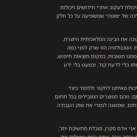
ולת לעקוב אחרי חידושים ויכולות
לכה של ״סופה״ שמשפיעה על כל חלק
יל ב״מפץ הגדול״, אי שם בנובמבר 22, כאשר open AI הפכה את הבינה המלאכותית היוצרת,
 הטכנולוגיה הזו שרק לפני כמה
ממנו תשובות, במקום תוצאות חיפוש,
ו בלי לדעת קוד, וכמעט בלי ידע
כות מאיתנו לחקור וללמוד כיצד
תם, מהם המוצרים המובילים בכל תחום
 בתחום, שמשנה לגמרי את שוק העבודה
 אני אדם סקרן, סובלת מחשיבת יתר,
 אותך אבי). אתם בטח שואלים את