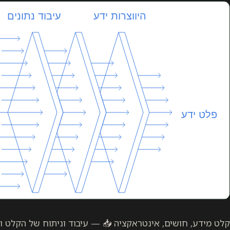
 — עיבוד וניתוח של הקלט ומידע והידע⚙️ — פלט של תוצרים,