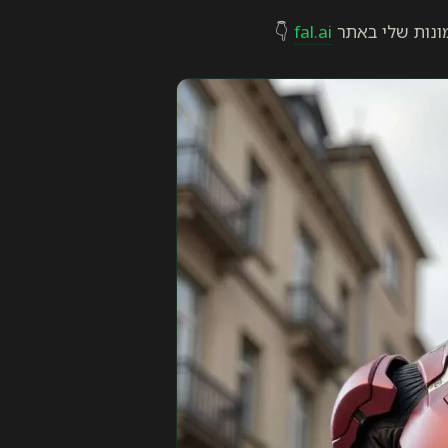
👇
fal.ai